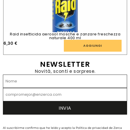
Raid insetticida aerosol mosche e zanzare freschezza
naturale 400 ml
6,30
€
1
AGGIUNGI
NEWSLETTER
Novità, sconti e sorprese.
Al suscribirme confirmo que he leído y acepto la Política de privacidad de Zerca