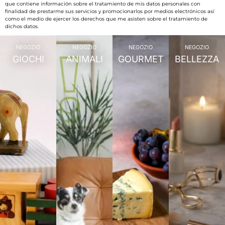
que contiene información sobre el tratamiento de mis datos personales con
finalidad de prestarme sus servicios y promocionarlos por medios electrónicos así
como el medio de ejercer los derechos que me asisten sobre el tratamiento de
dichos datos.
NEGOZIO
NEGOZIO
NEGOZIO
NEGOZIO
GIOCHI
ANIMALI
GOURMET
BELLEZZA