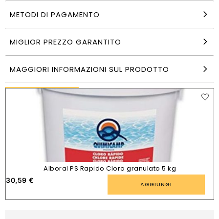
METODI DI PAGAMENTO
Sacchetti congelazione Albal zipper 1 litro 12
unità 20×16 cm multiuso
6,30
€
MIGLIOR PREZZO GARANTITO
AGGIUNGI
MAGGIORI INFORMAZIONI SUL PRODOTTO
PRODOTTI SIMILI
Alboral PS Rapido Cloro granulato 5 kg
30,59
€
AGGIUNGI