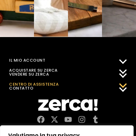
IL MIO ACCOUNT
ACQUISTARE SU ZERCA
VENDERE SU ZERCA
CENTRO DI ASSISTENZA
CONTATTO
Commercianti, produttori e distributori locali. Pagano le tasse
Valutiamo la tua privacy