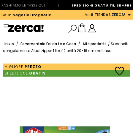
PAGHIAMO LE TASSE QUI
|
SPEDIZIONI GRATUITE, SEMPRE
Vedi
TIENDAS ZERCA!
Sei in
Negozio Drogheria
Inizio
/
Ferramentaía Fai da te e Casa
/
Altri prodotti
/ Sacchetti
congelamento Albal zipper 1 litro 12 unità 20×16 cm multiuso
MIGLIORE
PREZZO
SPEDIZIONE
GRATIS