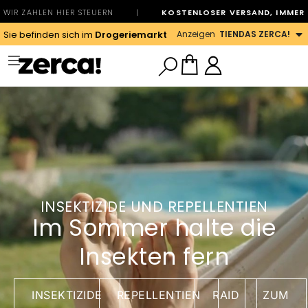
WIR ZAHLEN HIER STEUERN
|
KOSTENLOSER VERSAND, IMMER
Anzeigen
TIENDAS ZERCA!
Sie befinden sich im
Drogeriemarkt
INSEKTIZIDE UND REPELLENTIEN
Im Sommer halte die
Insekten fern
INSEKTIZIDE
REPELLENTIEN
RAID
ZUM