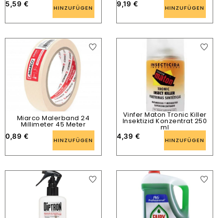
5,59
€
9,19
€
HINZUFÜGEN
HINZUFÜGEN
Vinfer Maton Tronic Killer
Miarco Malerband 24
Insektizid Konzentrat 250
Millimeter 45 Meter
ml
0,89
€
4,39
€
HINZUFÜGEN
HINZUFÜGEN