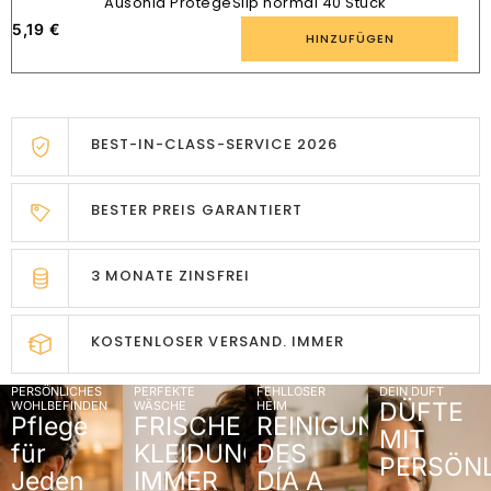
Ausonia ProtegeSlip normal 40 Stück
5,19
€
HINZUFÜGEN
BEST-IN-CLASS-SERVICE 2026
BESTER PREIS GARANTIERT
3 MONATE ZINSFREI
KOSTENLOSER VERSAND. IMMER
PERSÖNLICHES
PERFEKTE
FEHLLOSER
DEIN DUFT
DÜFTE
WOHLBEFINDEN
WÄSCHE
HEIM
Pflege
FRISCHE
REINIGUNG
MIT
für
KLEIDUNG
DES
PERSÖNL
Jeden
IMMER
DÍA A