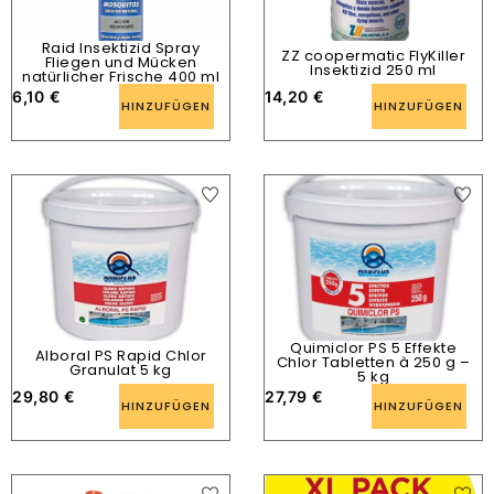
Raid Insektizid Spray
ZZ coopermatic FlyKiller
Fliegen und Mücken
Insektizid 250 ml
natürlicher Frische 400 ml
6,10
€
14,20
€
HINZUFÜGEN
HINZUFÜGEN
Quimiclor PS 5 Effekte
Alboral PS Rapid Chlor
Chlor Tabletten à 250 g –
Granulat 5 kg
5 kg
29,80
€
27,79
€
HINZUFÜGEN
HINZUFÜGEN