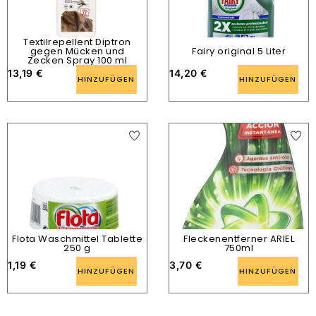
Textilrepellent Diptron
gegen Mücken und
Fairy original 5 Liter
Zecken Spray 100 ml
13,19
€
14,20
€
HINZUFÜGEN
HINZUFÜGEN
Flota Waschmittel Tablette
Fleckenentferner ARIEL
250 g
750ml
1,19
€
3,70
€
HINZUFÜGEN
HINZUFÜGEN