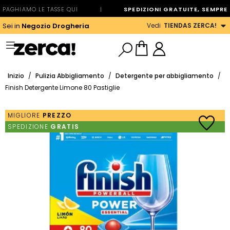
PAGHIAMO LE TASSE QUI
|
SPEDIZIONI GRATUITE, SEMPRE
Vedi
TIENDAS ZERCA!
Sei in
Negozio Drogheria
Inizio
/
Pulizia Abbigliamento
/
Detergente per abbigliamento
/
Finish Detergente Limone 80 Pastiglie
MIGLIORE
PREZZO
SPEDIZIONE
GRATIS