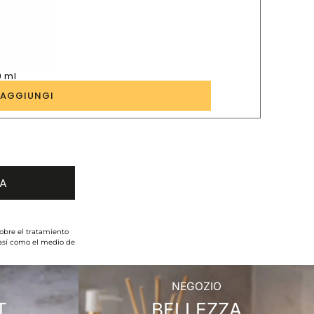
0 ml
1
AGGIUNGI
obre el tratamiento
 así como el medio de
NEGOZIO
T
BELLEZZA