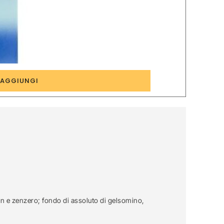
3
AGGIUNGI
on e zenzero; fondo di assoluto di gelsomino,