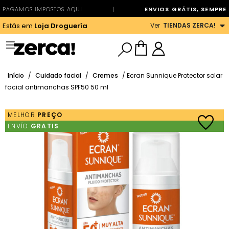
PAGAMOS IMPOSTOS AQUI
|
ENVIOS GRÁTIS, SEMPRE
Ver
TIENDAS ZERCA!
Estás em
Loja Droguería
Início
/
Cuidado facial
/
Cremes
/ Ecran Sunnique Protector solar
facial antimanchas SPF50 50 ml
MELHOR
PREÇO
ENVÍO
GRATIS