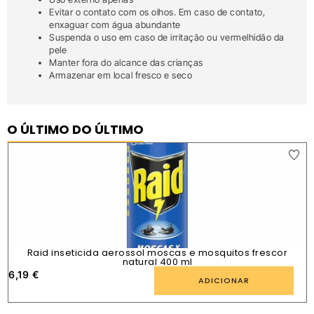
Evitar o contato com os olhos. Em caso de contato,
enxaguar com água abundante
Suspenda o uso em caso de irritação ou vermelhidão da
pele
Manter fora do alcance das crianças
Armazenar em local fresco e seco
O ÚLTIMO DO ÚLTIMO
Raid inseticida aerossol moscas e mosquitos frescor
natural 400 ml
6,19
€
1
ADICIONAR