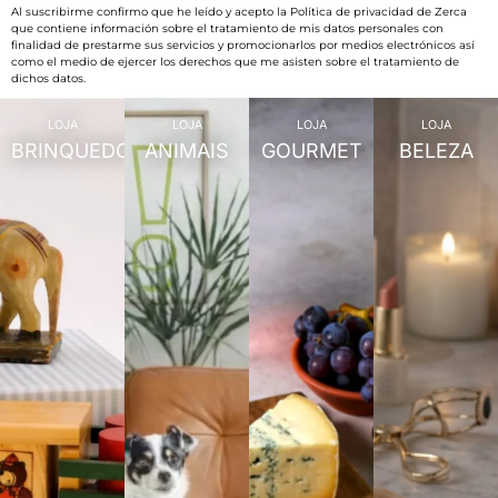
Al suscribirme confirmo que he leído y acepto la Política de privacidad de Zerca
que contiene información sobre el tratamiento de mis datos personales con
finalidad de prestarme sus servicios y promocionarlos por medios electrónicos así
como el medio de ejercer los derechos que me asisten sobre el tratamiento de
dichos datos.
LOJA
LOJA
LOJA
LOJA
BRINQUEDOS
ANIMAIS
GOURMET
BELEZA