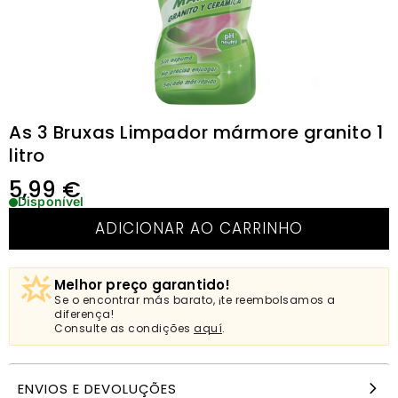
As 3 Bruxas Limpador mármore granito 1
litro
5,99
€
Disponível
ADICIONAR AO CARRINHO
Melhor preço garantido!
Se o encontrar más barato, ¡te reembolsamos a
diferença!
Consulte as condições
aquí
.
ENVIOS E DEVOLUÇÕES