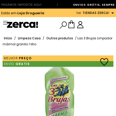
PAGAMOS IMPOSTOS AQUI
|
ENVIOS GRÁTIS, SEMPRE
Ver
TIENDAS ZERCA!
Estás em
Loja Droguería
Início
/
Limpeza Casa
/
Outros produtos
/ Las 3 Brujas Limpador
mármol granito 1 litro
MELHOR
PREÇO
ENVÍO
GRATIS