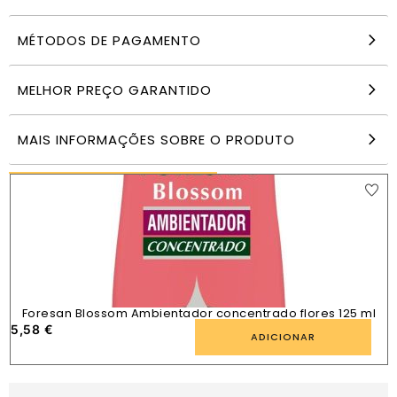
MÉTODOS DE PAGAMENTO
As 3 Bruxas Limpador mármore granito 1 litro
5,99
€
MELHOR PREÇO GARANTIDO
ADICIONAR
MAIS INFORMAÇÕES SOBRE O PRODUTO
PRODUTOS SEMELHANTES
Foresan Blossom Ambientador concentrado flores 125 ml
5,58
€
1
ADICIONAR