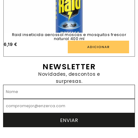
Raid inseticida aerossol moscas e mosquitos frescor
natural 400 ml
6,19
€
1
ADICIONAR
NEWSLETTER
Novidades, descontos e
surpresas.