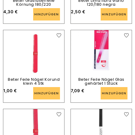
Beter Glasfaserfeile
Beter Lima fibra vidrio
Körnung 180/220
120/180 negra
4,30
€
2,50
€
HINZUFÜGEN
HINZUFÜGEN
Beter Feile Nägel Korund
Beter Feile Nägel Glas
klein 4 Stk
gehärtet 1 Stück
1,00
€
7,09
€
HINZUFÜGEN
HINZUFÜGEN