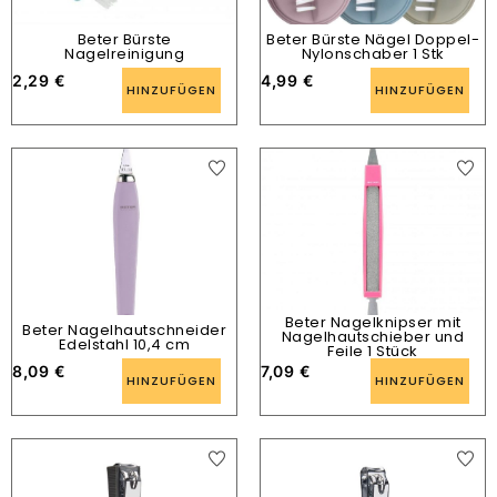
Beter Bürste
Beter Bürste Nägel Doppel-
Nagelreinigung
Nylonschaber 1 Stk
2,29
€
4,99
€
HINZUFÜGEN
HINZUFÜGEN
Beter Nagelknipser mit
Beter Nagelhautschneider
Nagelhautschieber und
Edelstahl 10,4 cm
Feile 1 Stück
8,09
€
7,09
€
HINZUFÜGEN
HINZUFÜGEN