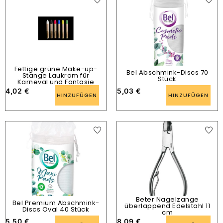
Fettige grüne Make-up-
Bel Abschmink-Discs 70
Stange Laukrom für
Stück
Karneval und Fantasie
4,02
€
5,03
€
HINZUFÜGEN
HINZUFÜGEN
Beter Nagelzange
Bel Premium Abschmink-
überlappend Edelstahl 11
Discs Oval 40 Stück
cm
5,50
€
8,09
€