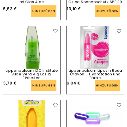
ml Glas Aloe
C und Sonnenschutz SPF 30
5,53
€
13,10
€
HINZUFÜGEN
HINZUFÜGEN
Lippenbalsam IDC Institute
Lippenbalsam Liposin Rosa
Aloe Vera 4 g Los 12
Crayon – Hydratation und
Einheiten
Farbe
3,79
€
6,04
€
HINZUFÜGEN
HINZUFÜGEN