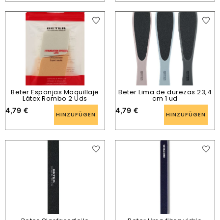
Beter Esponjas Maquillaje
Beter Lima de durezas 23,4
Látex Rombo 2 Uds
cm 1 ud
4,79
€
4,79
€
HINZUFÜGEN
HINZUFÜGEN