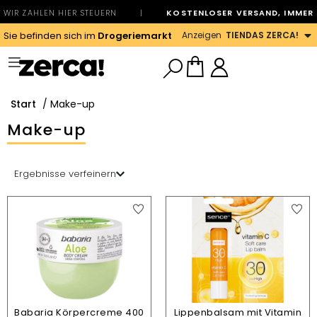
WIR ZAHLEN HIER STEUERN
|
KOSTENLOSER VERSAND, IMMER
Anzeigen
TIENDAS ZERCA!
Sie befinden sich im
Drogeriemarkt
Start
/ Make-up
Make-up
Ergebnisse verfeinern
Babaria Körpercreme 400
Lippenbalsam mit Vitamin