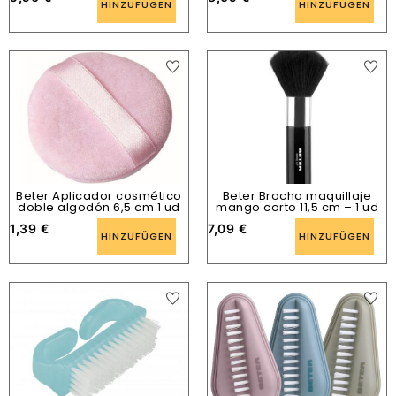
HINZUFÜGEN
HINZUFÜGEN
Beter Aplicador cosmético
Beter Brocha maquillaje
doble algodón 6,5 cm 1 ud
mango corto 11,5 cm – 1 ud
1,39
€
7,09
€
HINZUFÜGEN
HINZUFÜGEN