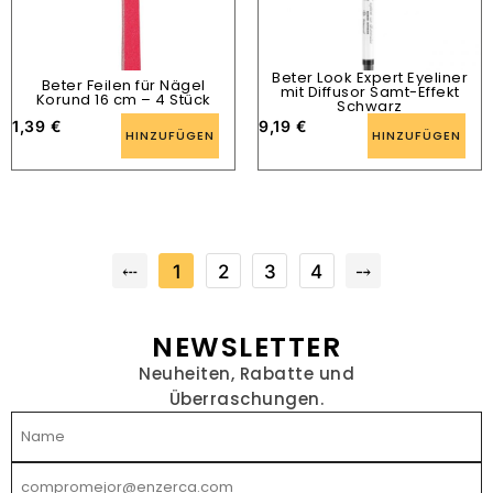
Beter Look Expert Eyeliner
Beter Feilen für Nägel
mit Diffusor Samt-Effekt
Korund 16 cm – 4 Stück
Schwarz
1,39
€
9,19
€
HINZUFÜGEN
HINZUFÜGEN
⤎
1
2
3
4
⤍
NEWSLETTER
Neuheiten, Rabatte und
Überraschungen.