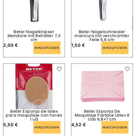
Beter Nagelknipser
Beter Nagelschneider
Maniküre mit Behälter 7,3
maricura mit verchromter
cm
Feile 5,6 cm
2,00
€
1,50
€
HINZUFÜGEN
HINZUFÜGEN
Beter Esponja de latex
Beter Esponja De
para maquillaje con funda
Maquillaje Partible Látex 8
1 ud
Uds 9,8×7 cm
5,50
€
4,52
€
HINZUFÜGEN
HINZUFÜGEN