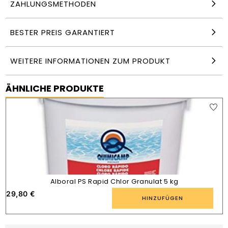
ZAHLUNGSMETHODEN
BESTER PREIS GARANTIERT
WEITERE INFORMATIONEN ZUM PRODUKT
ÄHNLICHE PRODUKTE
Alboral PS Rapid Chlor Granulat 5 kg
29,80
€
2
HINZUFÜGEN