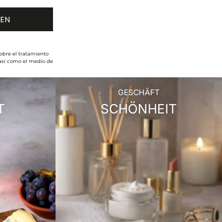
obre el tratamiento
 así como el medio de
GESCHÄFT
T
SCHÖNHEIT