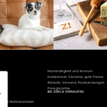
BEI ZERCA KAUFEN
Nachhaltigkeit und Konsum
aden
Kostenloser Versand, gute Preise
den
Abläufe, Versand, Rücksendungen
den
Preisgarantie
BEI ZERCA VERKAUFEN
e
den
- und Wellnessladen