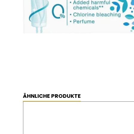
Tampon OB mini 16 Stück
⦿ BESTPREIS GARANTIERT
⦿ KOSTENLOSER VERSAND
ÄHNLICHE PRODUKTE