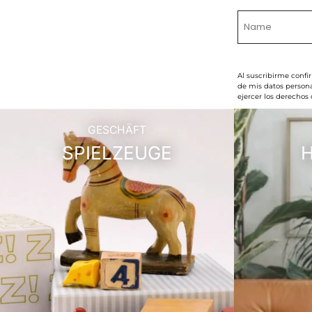
Al suscribirme confi
de mis datos persona
ejercer los derechos
GESCHÄFT
SPIELZEUGE
H