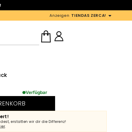
R
Anzeigen
TIENDAS ZERCA!
ück
Verfügbar
RENKORB
ert!
st, erstatten wir dir die Differenz!
ier
.