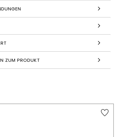
NDUNGEN
ERT
EN ZUM PRODUKT
5,03
€
HINZUFÜGEN