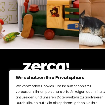
MEIN KONTO
Spielzeugl
Wir schätzen Ihre Privatsphäre
Gourmetla
Drogeriela
Wir verwenden Cookies, um Ihr Surferlebnis zu
Lokale Geschäfte, Produzenten
verbessern, Ihnen personalisierte Anzeigen oder Inhalt
und Vertriebspartner. Sie zahlen
Haustierla
hier Steuern und stärken
anzuzeigen und unseren Datenverkehr zu analysieren.
Wirtschaft und Beschäftigung in
Schönheits
deiner Gemeinschaft.
Durch Klicken auf “Alle akzeptieren” geben Sie Ihre