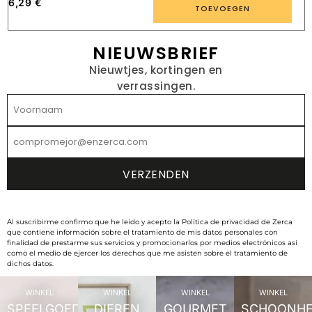
6,29
€
1
TOEVOEGEN
NIEUWSBRIEF
Nieuwtjes, kortingen en
verrassingen.
Al suscribirme confirmo que he leído y acepto la Política de privacidad de Zerca
que contiene información sobre el tratamiento de mis datos personales con
finalidad de prestarme sus servicios y promocionarlos por medios electrónicos así
como el medio de ejercer los derechos que me asisten sobre el tratamiento de
dichos datos.
WINKEL
WINKEL
WINKEL
WINKEL
SPEELGOED
DIEREN
GOURMET
SCHOONHE