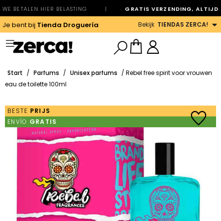
WE BETALEN HIER BELASTING
|
GRATIS VERZENDING, ALTIJD
Bekijk
TIENDAS ZERCA!
Je bent bij
Tienda Droguería
Start
/
Parfums
/
Unisex parfums
/ Rebel free spirit voor vrouwen
eau de toilette 100ml
BESTE
PRIJS
ENVÍO
GRATIS