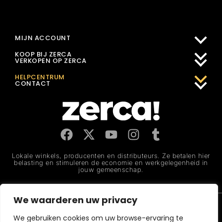
MIJN ACCOUNT
KOOP BIJ ZERCA
VERKOPEN OP ZERCA
HELPCENTRUM
CONTACT
Lokale winkels, producenten en distributeurs. Ze betalen hier
belasting en stimuleren de economie en werkgelegenheid in
jouw gemeenschap.
We waarderen uw privacy
Juridische kennisgeving
Privacybeleid
Cookiebeleid
CERTIFICERING 2026 MejorServicio.es
We gebruiken cookies om uw browse-ervaring te