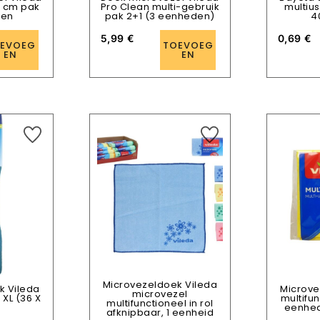
0 cm pak
Pro Clean multi-gebruik
multiu
den
pak 2+1 (3 eenheden)
4
5,99
€
0,69
€
EVOEG
TOEVOEG
EN
EN
Microvezeldoek Vileda
k Vileda
Microve
microvezel
 XL (36 X
multifu
multifunctioneel in rol
eenhed
afknipbaar, 1 eenheid