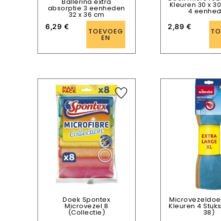
Ballerina extra
Kleuren 30 x 3
absorptie 3 eenheden
4 eenhe
32 x 36 cm
6,29
€
2,89
€
TOEVOEG
TO
EN
Doek Spontex
Microvezeldoe
Microvezel 8
Kleuren 4 Stuks
(Collectie)
38)