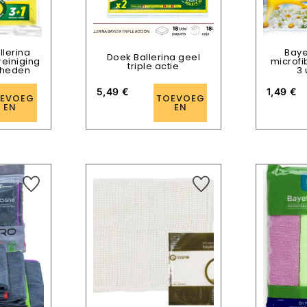
llerina
Baye
Doek Ballerina geel
reiniging
microfi
triple actie
nheden
3
5,49
€
1,49
€
EVOEG
TOEVOEG
EN
EN