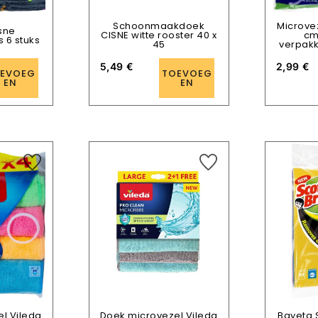
Schoonmaakdoek
Microve
sne
CISNE witte rooster 40 x
cm
s 6 stuks
45
verpakk
5,49
€
2,99
€
EVOEG
TOEVOEG
EN
EN
l Vileda
Doek microvezel Vileda
Bayeta 