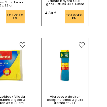
Zachte bayeta CISNE
sos 3 unidades
geel 3 stuks 38 X 40cm
0 x 32 cm
4,89
€
TOEVOEG
TOEVOEG
EN
EN
zeldoek Vileda
Microvezeldoeken
nctioneel geel 3
Ballerina pack 3 stuks
en 36 x 33 cm
(formaat 2+1)