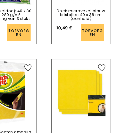
zeldoek 40 x 30
Doek microvezel blauw
 280 g/m²
kristallen 40 x 38 cm
ing van 3 stuks
(eenheid)
10,49
€
TOEVOEG
TOEVOEG
EN
EN
Scotch amarilla