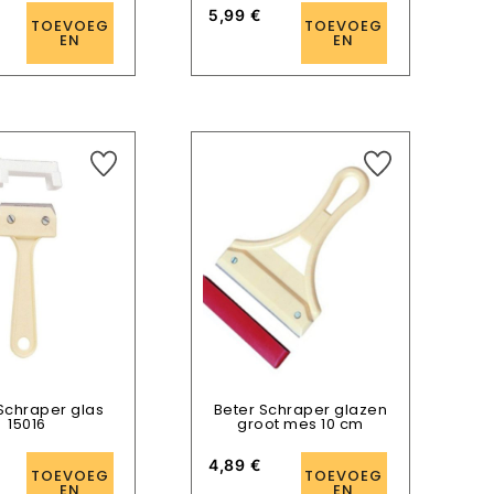
5,99
€
TOEVOEG
TOEVOEG
EN
EN
Schraper glas
Beter Schraper glazen
15016
groot mes 10 cm
4,89
€
TOEVOEG
TOEVOEG
EN
EN