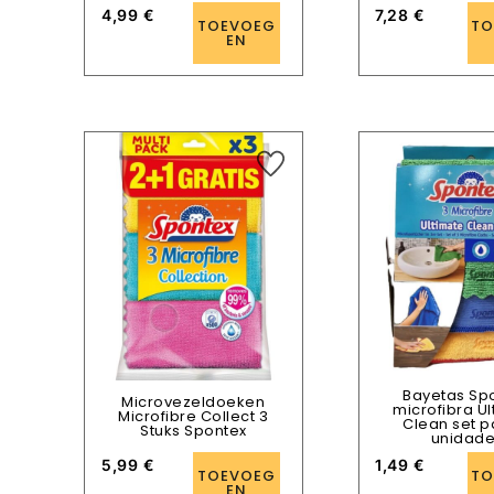
4,99
€
7,28
€
TOEVOEG
TO
EN
Bayetas Sp
Microvezeldoeken
microfibra U
Microfibre Collect 3
Clean set p
Stuks Spontex
unidad
5,99
€
1,49
€
TOEVOEG
TO
EN