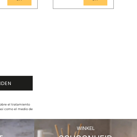
obre el tratamiento
 así como el medio de
WINKEL