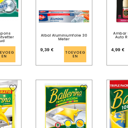
spons
Ambar L
Albal Aluminiumfolie 30
tvetter
Auto 
Meter
 ud
9,39
€
4,99
€
EVOEG
TOEVOEG
EN
EN