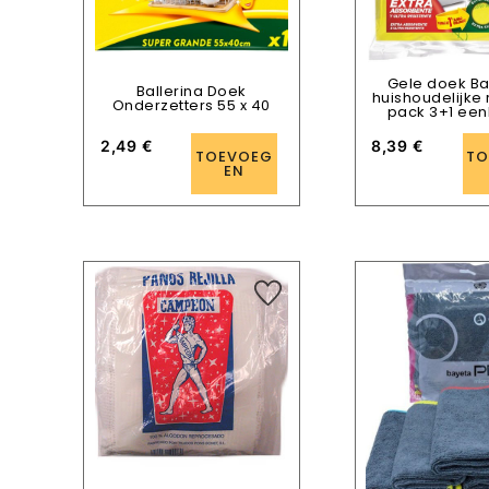
Gele doek Ba
Ballerina Doek
huishoudelijke 
Onderzetters 55 x 40
pack 3+1 ee
2,49
€
8,39
€
TOEVOEG
TO
EN