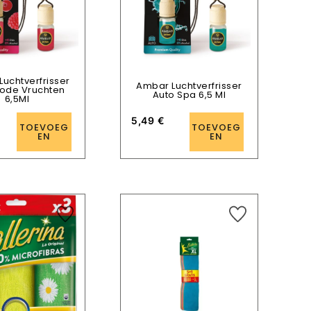
uchtverfrisser
Ambar Luchtverfrisser
Rode Vruchten
Auto Spa 6,5 Ml
6,5Ml
5,49
€
TOEVOEG
TOEVOEG
EN
EN