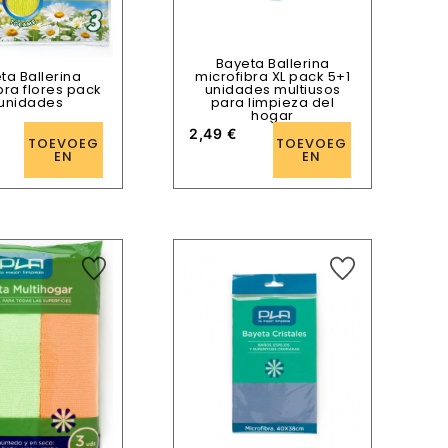
Bayeta Ballerina
ta Ballerina
microfibra XL pack 5+1
bra flores pack
unidades multiusos
 unidades
para limpieza del
hogar
2,49
€
TOEVOEG
TOEVOEG
EN
EN