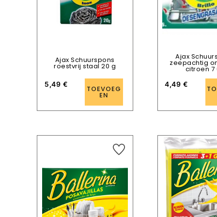
Ajax Schuur
Ajax Schuurspons
zeepachtig on
roestvrij staal 20 g
citroen 7
5,49
€
4,49
€
TOEVOEG
TO
EN