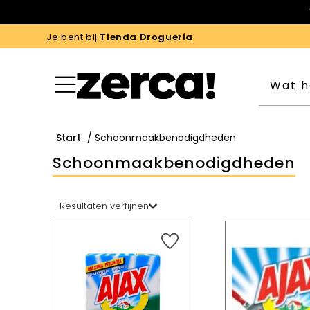
Je bent bij
Tienda Droguería
Start
/ Schoonmaakbenodigdheden
Schoonmaakbenodigdheden
Resultaten verfijnen