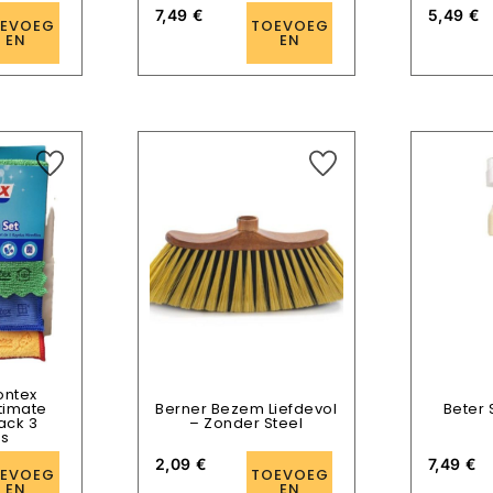
7,49
€
5,49
€
EVOEG
TOEVOEG
EN
EN
ontex
ltimate
Berner Bezem Liefdevol
Beter 
ack 3
– Zonder Steel
es
2,09
€
7,49
€
EVOEG
TOEVOEG
EN
EN