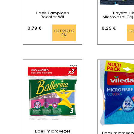
Doek Kampioen
Bayeta Ci
Rooster Wit
Microvezel Grij
0,79
€
6,29
€
TOEVOEG
TO
EN
Doek microvezel
Doek microveze