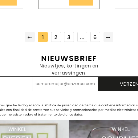
⤎
1
2
3
…
6
⤍
NIEUWSBRIEF
Nieuwtjes, kortingen en
verrassingen.
rmo que he leído y acepto la Política de privacidad de Zerca que contiene información s
les con finalidad de prestarme sus servicios y promocionarlos por medios electrónicos
 que me asisten sobre el tratamiento de dichos datos.
WINKEL
WINKEL