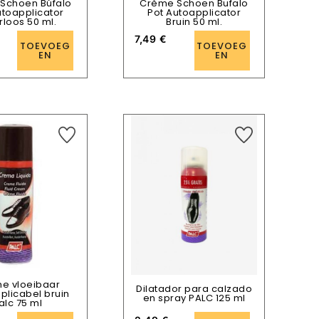
Schoen Búfalo
Crème Schoen Bufalo
utoapplicator
Pot Autoapplicator
rloos 50 ml.
Bruin 50 ml.
7,49
€
TOEVOEG
TOEVOEG
EN
EN
e vloeibaar
Dilatador para calzado
plicabel bruin
en spray PALC 125 ml
alc 75 ml