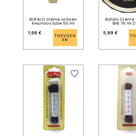
BUFALO crème schoen
Búfalo Crème
kleurloos tube 50 ml
Blik 75 ml 
1,98
€
5,99
€
TOEVOEG
TO
EN