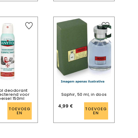
ol deodorant
ecterend voor
Saphir, 50 ml, in doos
eisel 150ml
4,99
€
TOEVOEG
TOEVOEG
EN
EN