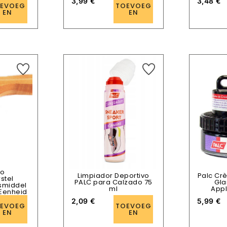
3,99
€
3,48
€
EVOEG
TOEVOEG
EN
EN
do
Limpiador Deportivo
Palc Cr
stel
PALC para Calzado 75
Gla
smiddel
ml
Appl
Eenheid
2,09
€
5,99
€
EVOEG
TOEVOEG
EN
EN