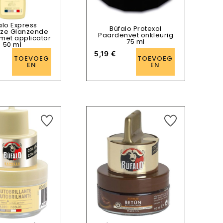
alo Express
Búfalo Protexol
oze Glanzende
Paardenvet onkleurig
met applicator
75 ml
50 ml
5,19
€
TOEVOEG
TOEVOEG
EN
EN