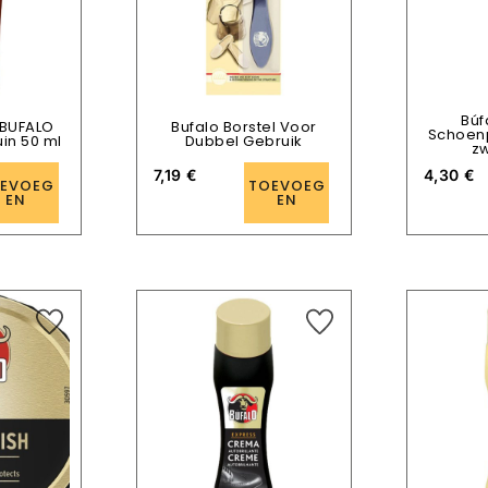
Búf
 BUFALO
Bufalo Borstel Voor
Schoen
in 50 ml
Dubbel Gebruik
zw
7,19
€
4,30
€
EVOEG
TOEVOEG
EN
EN