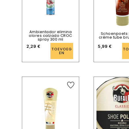
Ambientador elimina
Schoenpoets
olores calzado CROC
crème tube bru
spray 300 ml
2,29
€
5,99
€
TOEVOEG
TO
EN