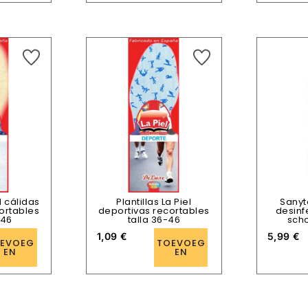
el cálidas
Plantillas La Piel
Sanyt
cortables
deportivas recortables
desinf
-46
talla 36-46
scho
1,09
€
5,99
€
EVOEG
TOEVOEG
EN
EN