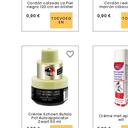
Cordón calzado La Piel
Cordón re
negro 120 cm en blíster
marrón clásic
0,90
€
0,90
€
TOEVOEG
TO
EN
Crème Schoen Bufalo
Crème met app
Pot Autoapplicator
wit
Zwart 50 ml.