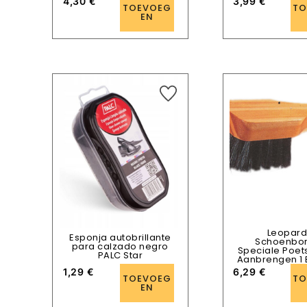
4,30
€
3,99
€
TOEVOEG
TO
EN
Leopar
Esponja autobrillante
Schoenbor
para calzado negro
Speciale Poet
PALC Star
Aanbrengen 1 
1,29
€
6,29
€
TOEVOEG
TO
EN