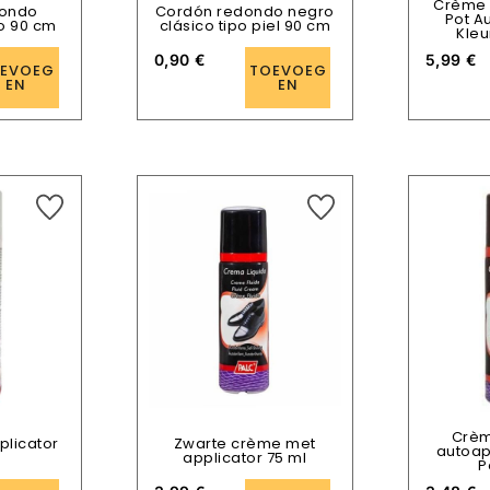
Crème 
dondo
Cordón redondo negro
Pot A
o 90 cm
clásico tipo piel 90 cm
Kleu
0,90
€
5,99
€
EVOEG
TOEVOEG
EN
EN
Crèm
licator
Zwarte crème met
autoap
applicator 75 ml
P