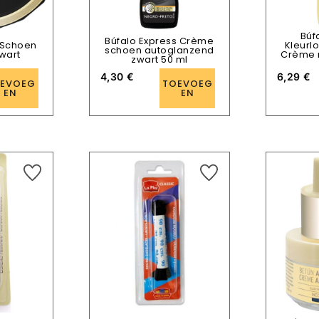
Búf
Búfalo Express Crème
 Schoen
Kleurl
schoen autoglanzend
Zwart
Crème 
zwart 50 ml
4,30
€
6,29
€
EVOEG
TOEVOEG
EN
EN