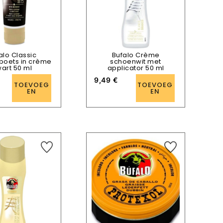
alo Classic
Bufalo Crème
poets in crème
schoenwit met
art 50 ml
applicator 50 ml
9,49
€
TOEVOEG
TOEVOEG
EN
EN