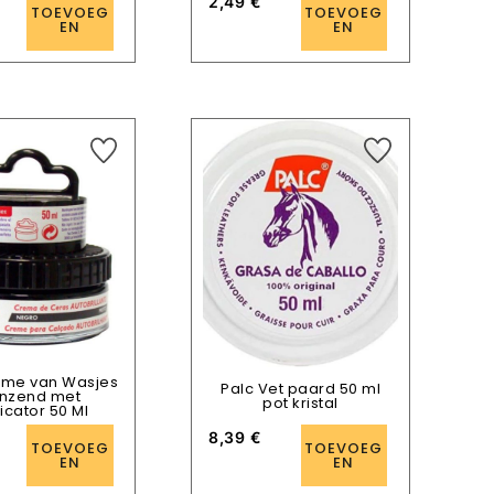
2,49
€
TOEVOEG
TOEVOEG
EN
EN
ème van Wasjes
Palc Vet paard 50 ml
nzend met
pot kristal
icator 50 Ml
8,39
€
TOEVOEG
TOEVOEG
EN
EN