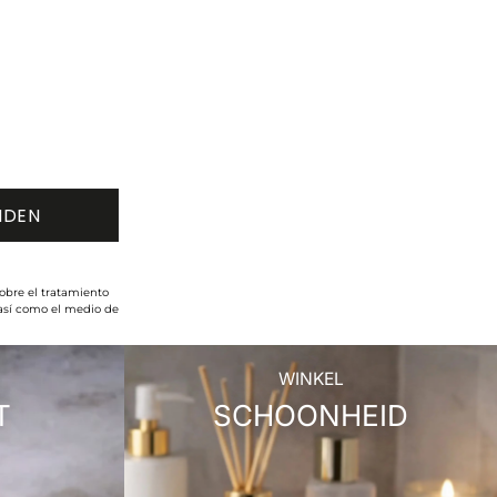
obre el tratamiento
 así como el medio de
WINKEL
T
SCHOONHEID