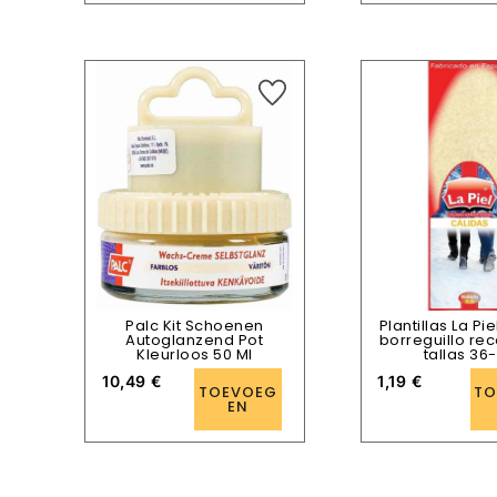
Palc Kit Schoenen
Plantillas La Pi
Autoglanzend Pot
borreguillo re
Kleurloos 50 Ml
tallas 36
10,49
€
1,19
€
TOEVOEG
TO
EN