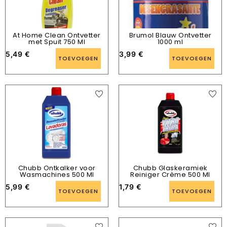
At Home Clean Ontvetter
Brumol Blauw Ontvetter
met Spuit 750 Ml
1000 ml
5,49
€
3,99
€
TOEVOEGEN
TOEVOEGEN
Chubb Ontkalker voor
Chubb Glaskeramiek
Wasmachines 500 Ml
Reiniger Crème 500 Ml
5,99
€
1,79
€
TOEVOEGEN
TOEVOEGEN