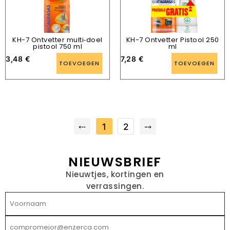
KH-7 Ontvetter multi‑doel
KH-7 Ontvetter Pistool 250
pistool 750 ml
ml
3,48
€
7,28
€
TOEVOEGEN
TOEVOEGEN
⤎
1
2
⤍
NIEUWSBRIEF
Nieuwtjes, kortingen en
verrassingen.