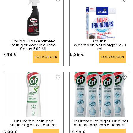
Chubb Glaskeramiek
Chubb
Reiniger voor Inductie
Wasmachinereiniger 250
Spray 500 Ml
ml
7,49
€
6,29
€
TOEVOEGEN
TOEVOEGEN
Cif Creme Reiniger
Cif Creme Reiniger Original
Multiusages Wit 500 ml
500 ml, pak van 5 flessen
5,99
€
19,99
€