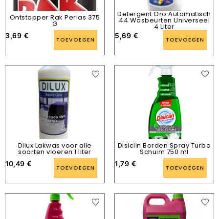
Detergent Oro Automatisch
Ontstopper Rak Perlas 375
44 Wasbeurten Universeel
G
4 Liter
3,69
€
5,69
€
TOEVOEGEN
TOEVOEGEN
Dilux Lakwas voor alle
Disiclin Borden Spray Turbo
soorten vloeren 1 liter
Schuim 750 ml
10,49
€
1,79
€
TOEVOEGEN
TOEVOEGEN