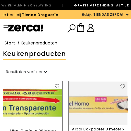
WE BETALEN HIER BELASTING
|
GRATIS VERZENDING, ALTIJD
Bekijk
TIENDAS ZERCA!
Je bent bij
Tienda Droguería
Start
/ Keukenproducten
Keukenproducten
Resultaten verfijnen
Albal Bakpapier 8 meter x
Albal Filmfolie 30 Meter