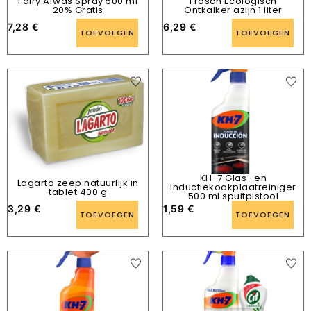
Fairy Afwas Spray 500 ml
Frosch Ecologisch
20% Gratis
Ontkalker azijn 1 liter
7,28
€
6,29
€
TOEVOEGEN
TOEVOEGEN
KH-7 Glas- en
Lagarto zeep natuurlijk in
inductiekookplaatreiniger
tablet 400 g
500 ml spuitpistool
3,29
€
1,59
€
TOEVOEGEN
TOEVOEGEN