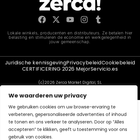
Lokale winkels, producenten en distributeurs. Ze betalen hier
belasting en stimuleren de economie en werkgelegenheid in
jouw gemeenschap.
Juridische kennisgeving
Privacybeleid
Cookiebeleid
CERTIFICERING 2026 MejorServicio.es
(c)2026 Zerca Market Digital, SL
Spanje
Frankrijk
Oostenrijk
Duitsland
België
Italië
Portugal
We waarderen uw privacy
We gebruiken cookies om uw browse-ervaring te
verbeteren, gepersonaliseerde advertenties of inhoud
te tonen en ons verkeer te analyseren. Door op “Alles
accepteren” te klikken, geeft u toestemming voor ons
gebruik van cookies.