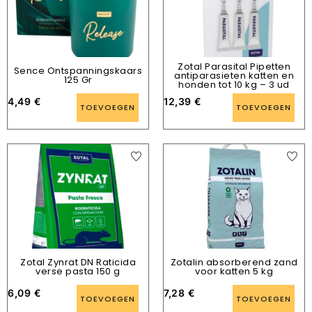
Zotal Parasital Pipetten
Sence Ontspanningskaars
antiparasieten katten en
125 Gr
honden tot 10 kg – 3 ud
4,49
€
12,39
€
TOEVOEGEN
TOEVOEGEN
Zotal Zynrat DN Raticida
Zotalin absorberend zand
verse pasta 150 g
voor katten 5 kg
6,09
€
7,28
€
TOEVOEGEN
TOEVOEGEN