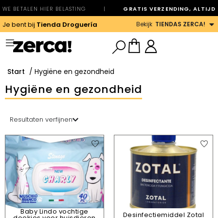
WE BETALEN HIER BELASTING
|
GRATIS VERZENDING, ALTIJD
Bekijk
TIENDAS ZERCA!
Je bent bij
Tienda Droguería
Start
/ Hygiëne en gezondheid
Hygiëne en gezondheid
Resultaten verfijnen
Baby Lindo vochtige
Desinfectiemiddel Zotal
doekjes voor huisdieren