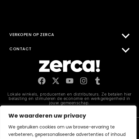
MIJN ACCOUNT
KOOP BIJ ZERCA
VERKOPEN OP ZERCA
HELPCENTRUM
CONTACT
Lokale winkels, producenten en distributeurs. Ze betalen hier
belasting en stimuleren de economie en werkgelegenheid in
jouw gemeenschap.
We waarderen uw privacy
Juridische kennisgeving
Privacybeleid
Cookiebeleid
We gebruiken cookies om uw browse-ervaring te
CERTIFICERING 2026 MejorServicio.es
verbeteren, gepersonaliseerde advertenties of inhoud