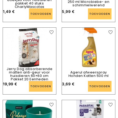
250 ml Microbiebe- en
pakket 40 stuks
schimmelwerend
CharlyMascotas
1,49
€
5,99
€
TOEVOEGEN
TOEVOEGEN
Jerry Dog absorberende
matten anti-geur voor
Agerul afweerspray
huisdieren 60×60 cm
Honden Katten 500 ml
Pakket 20 Eenheden
19,99
€
3,69
€
TOEVOEGEN
TOEVOEGEN