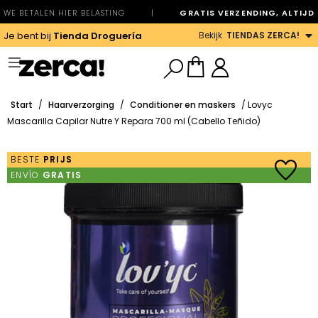
WE BETALEN HIER BELASTING
|
GRATIS VERZENDING, ALTIJD
Bekijk
TIENDAS ZERCA!
Je bent bij
Tienda Droguería
Start
/
Haarverzorging
/
Conditioner en maskers
/ Lovyc
Mascarilla Capilar Nutre Y Repara 700 ml (Cabello Teñido)
BESTE
PRIJS
ENVÍO
GRATIS