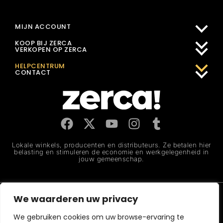
MIJN ACCOUNT
KOOP BIJ ZERCA
VERKOPEN OP ZERCA
HELPCENTRUM
CONTACT
Lokale winkels, producenten en distributeurs. Ze betalen hier
belasting en stimuleren de economie en werkgelegenheid in
jouw gemeenschap.
Juridische kennisgeving
Privacybeleid
Cookiebeleid
We waarderen uw privacy
CERTIFICERING 2026 MejorServicio.es
We gebruiken cookies om uw browse-ervaring te