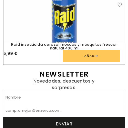
Raid insecticida aerosol moscas y mosquitos frescor
natural 400 ml
5,99
€
1
AÑADIR
NEWSLETTER
Novedades, descuentos y
sorpresas.