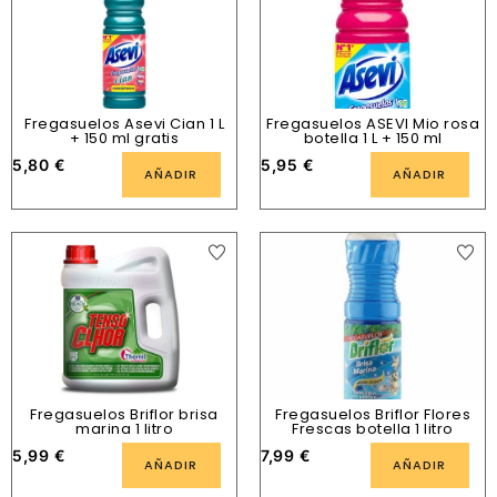
Fregasuelos Asevi Cian 1 L
Fregasuelos ASEVI Mio rosa
+ 150 ml gratis
botella 1 L + 150 ml
5,80
€
5,95
€
AÑADIR
AÑADIR
Fregasuelos Briflor brisa
Fregasuelos Briflor Flores
marina 1 litro
Frescas botella 1 litro
5,99
€
7,99
€
AÑADIR
AÑADIR