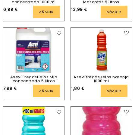
concentrado 1000 ml
Mascotas 5 Litros
6,99
€
13,99
€
AÑADIR
AÑADIR
Asevi Fregasuelos Mío
Asevi fregasuelos naranja
concentrado 5 litros
1000 ml
7,99
€
1,86
€
AÑADIR
AÑADIR