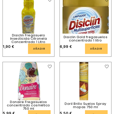
Disiclin Fregasuelo
Disiclin Gold fregasuelos
Insecticida Citronela
concentrado 1 litro
Concentrado 1 Litro
1,90
€
6,99
€
AÑADIR
AÑADIR
Donaire Fregasuelos
Doril Brillo Suelos Spray
concentrado cosmético
mopas 750 ml
750 ml
5,99
€
5,50
€