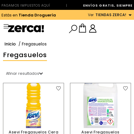
PAGAMOS IMPUESTOS AQUÍ
|
ENVÍOS GRATIS, SIEMPRE
Ver
TIENDAS ZERCA!
Estás en
Tienda Droguería
Inicio
/ Fregasuelos
Fregasuelos
Afinar resultados
Asevi Fregasuelos Cera
Asevi Fregasuelos