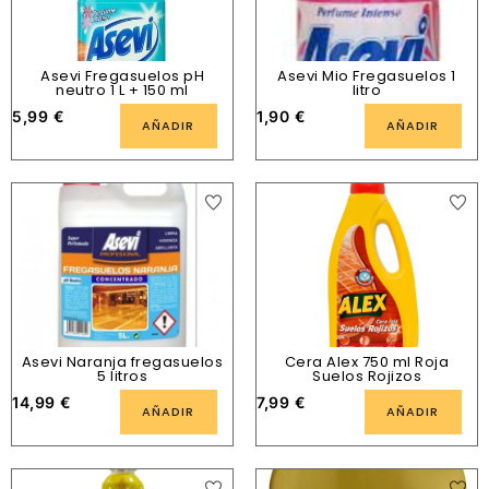
Asevi Fregasuelos pH
Asevi Mio Fregasuelos 1
neutro 1 L + 150 ml
litro
5,99
€
1,90
€
AÑADIR
AÑADIR
Asevi Naranja fregasuelos
Cera Alex 750 ml Roja
5 litros
Suelos Rojizos
14,99
€
7,99
€
AÑADIR
AÑADIR