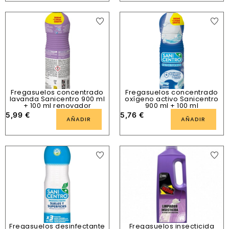
Fregasuelos concentrado
Fregasuelos concentrado
lavanda Sanicentro 900 ml
oxígeno activo Sanicentro
+ 100 ml renovador
900 ml + 100 ml
5,99
€
5,76
€
AÑADIR
AÑADIR
Fregasuelos desinfectante
Fregasuelos insecticida