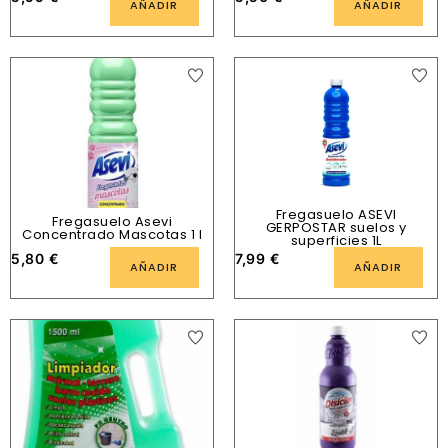
AÑADIR
AÑADIR
Fregasuelo ASEVI
Fregasuelo Asevi
GERPOSTAR suelos y
Concentrado Mascotas 1 l
superficies 1L
5,80
€
7,99
€
AÑADIR
AÑADIR