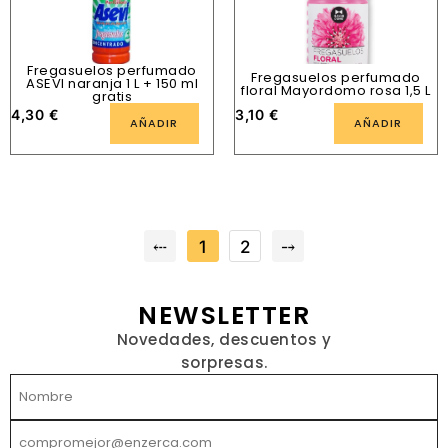
Fregasuelos perfumado
Fregasuelos perfumado
ASEVI naranja 1 L + 150 ml
floral Mayordomo rosa 1,5 L
gratis
4,30
€
3,10
€
AÑADIR
AÑADIR
⤎
1
2
⤍
NEWSLETTER
Novedades, descuentos y
sorpresas.