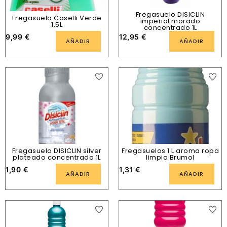
Fregasuelo DISICLIN
Fregasuelo Caselli Verde
imperial morado
1,5L
concentrado 1L
9,99
€
12,95
€
AÑADIR
AÑADIR
Fregasuelo DISICLIN silver
Fregasuelos 1 L aroma ropa
plateado concentrado 1L
limpia Brumol
1,90
€
1,31
€
AÑADIR
AÑADIR