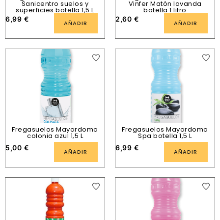
Sanicentro suelos y
Vinfer Matón lavanda
superficies botella 1,5 L
botella 1 litro
6,99
€
2,60
€
AÑADIR
AÑADIR
Fregasuelos Mayordomo
Fregasuelos Mayordomo
colonia azul 1,5 L
Spa botella 1,5 L
5,00
€
6,99
€
AÑADIR
AÑADIR