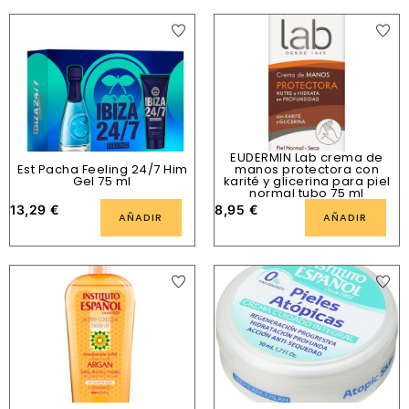
EUDERMIN Lab crema de
Est Pacha Feeling 24/7 Him
manos protectora con
Gel 75 ml
karité y glicerina para piel
normal tubo 75 ml
13,29
€
8,95
€
AÑADIR
AÑADIR