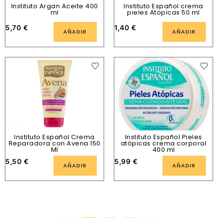
Instituto Argan Aceite 400
Instituto Español crema
ml
pieles Atopicas 50 ml
5,70
€
1,40
€
AÑADIR
AÑADIR
Instituto Español Crema
Instituto Español Pieles
Reparadora con Avena 150
atópicas crema corporal
Ml
400 ml
5,50
€
5,99
€
AÑADIR
AÑADIR