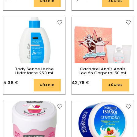
AÑADIR
AÑADIR
Body Sence Leche
Cacharel Anaïs Anaïs
Hidratante 250 ml
Loción Corporal 50 ml
5,38
€
42,76
€
AÑADIR
AÑADIR