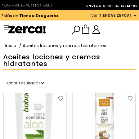
PAGAMOS IMPUESTOS AQUÍ
|
ENVÍOS GRATIS, SIEMPRE
Ver
TIENDAS ZERCA!
Estás en
Tienda Droguería
Inicio
/ Aceites lociones y cremas hidratantes
Aceites lociones y cremas
hidratantes
Afinar resultados