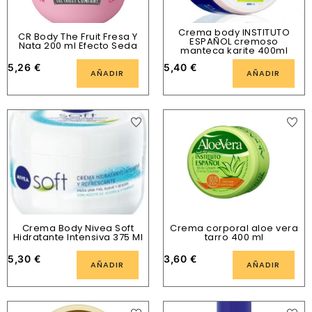
Crema body INSTITUTO
CR Body The Fruit Fresa Y
ESPAÑOL cremoso
Nata 200 ml Efecto Seda
manteca karite 400ml
5,26
€
5,40
€
AÑADIR
AÑADIR
Crema Body Nivea Soft
Crema corporal aloe vera
Hidratante Intensiva 375 Ml
tarro 400 ml
5,30
€
3,60
€
AÑADIR
AÑADIR