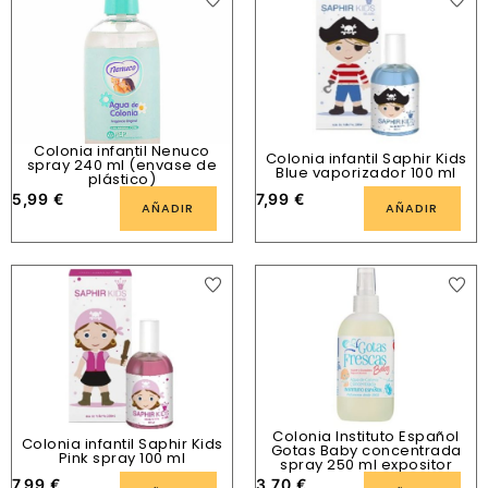
Colonia infantil Nenuco
Colonia infantil Saphir Kids
spray 240 ml (envase de
Blue vaporizador 100 ml
plástico)
5,99
€
7,99
€
AÑADIR
AÑADIR
Colonia Instituto Español
Colonia infantil Saphir Kids
Gotas Baby concentrada
Pink spray 100 ml
spray 250 ml expositor
7,99
€
3,70
€