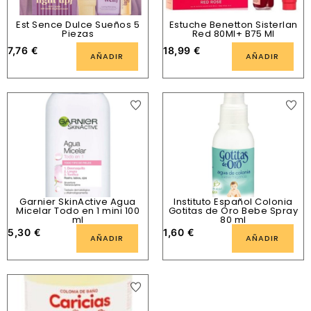
Est Sence Dulce Sueños 5
Estuche Benetton Sisterlan
Piezas
Red 80Ml+ B75 Ml
7,76
€
18,99
€
AÑADIR
AÑADIR
Garnier SkinActive Agua
Instituto Español Colonia
Micelar Todo en 1 mini 100
Gotitas de Oro Bebe Spray
ml
80 ml
5,30
€
1,60
€
AÑADIR
AÑADIR