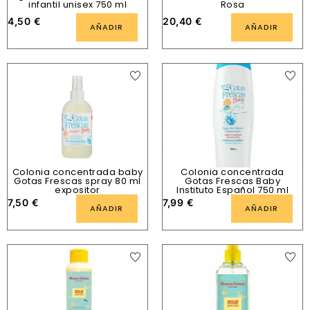
infantil unisex 750 ml
Rosa
4,50
€
20,40
€
AÑADIR
AÑADIR
Colonia concentrada baby
Colonia concentrada
Gotas Frescas spray 80 ml
Gotas Frescas Baby
expositor
Instituto Español 750 ml
7,50
€
7,99
€
AÑADIR
AÑADIR