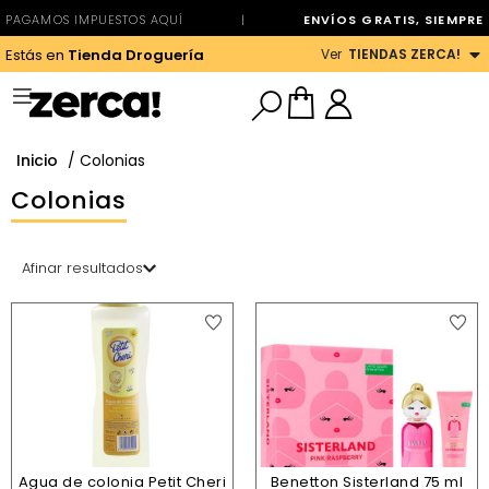
PAGAMOS IMPUESTOS AQUÍ
|
ENVÍOS GRATIS, SIEMPRE
Ver
TIENDAS ZERCA!
Estás en
Tienda Droguería
Inicio
/ Colonias
Colonias
Afinar resultados
Agua de colonia Petit Cheri
Benetton Sisterland 75 ml