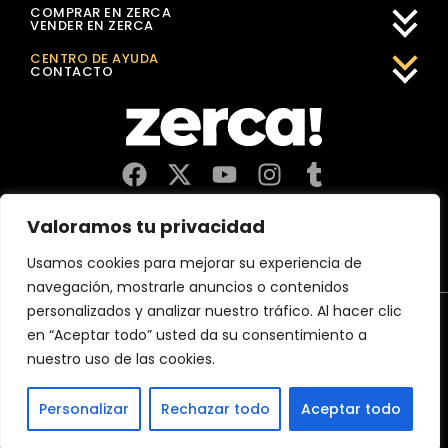
COMPRAR EN ZERCA
VENDER EN ZERCA
CENTRO DE AYUDA
CONTACTO
Comercios, productores y distribuidores locales. Pagan
Valoramos tu privacidad
impuestos aquí, y dinamizan economía y empleo en tu
comunidad.
Usamos cookies para mejorar su experiencia de
navegación, mostrarle anuncios o contenidos
personalizados y analizar nuestro tráfico. Al hacer clic
Aviso Legal
Política de Privacidad
Política de Cookies
en “Aceptar todo” usted da su consentimiento a
CERTIFICACIÓN 2026 MejorServicio.es
nuestro uso de las cookies.
(c)2026 Zerca Market Digital, SL
Personalizar
Rechazar todo
Aceptar todo
España
France
Österreich
Deutschland
Belgium
Italia
Portugal