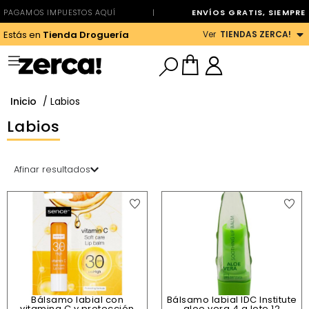
PAGAMOS IMPUESTOS AQUÍ
|
ENVÍOS GRATIS, SIEMPRE
Ver
TIENDAS ZERCA!
Estás en
Tienda Droguería
Inicio
/ Labios
Labios
Afinar resultados
Bálsamo labial con
Bálsamo labial IDC Institute
vitamina C y protección
aloe vera 4 g lote 12