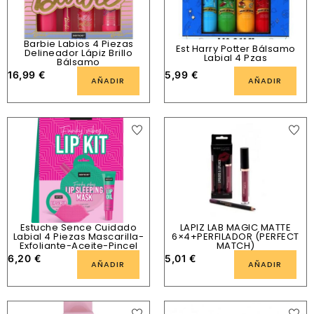
Barbie Labios 4 Piezas
Est Harry Potter Bálsamo
Delineador Lápiz Brillo
Labial 4 Pzas
Bálsamo
16,99
€
5,99
€
AÑADIR
AÑADIR
Estuche Sence Cuidado
LAPIZ LAB MAGIC MATTE
Labial 4 Piezas Mascarilla-
6×4+PERFILADOR (PERFECT
Exfoliante-Aceite-Pincel
MATCH)
6,20
€
5,01
€
AÑADIR
AÑADIR