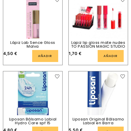
Lápiz Lab Sence Gloss
Lapiz lip gloss mate nudes
Malva
TO PASSION MAGIC STUDIO
4,50
€
1,70
€
AÑADIR
AÑADIR
Liposan Bálsamo Labial
Liposan Original Bálsamo
Hydro Care spf 15
Labial en Barra
4,80
€
5,50
€