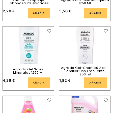
Jabonosa 20 Unidades
1250 Ml
2,20
€
5,50
€
AÑADIR
AÑADIR
Agrado Gel-Champú 2 en 1
Agrado Gel Sales
Familiar Uso Frecuente
Minerales 1250 Ml
1250 ml
4,26
€
1,82
€
AÑADIR
AÑADIR