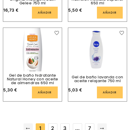
Gelee 750 ml
650 ml
16,73
€
5,50
€
AÑADIR
AÑADIR
Gel de baño hidratante
Gel de baño lavanda con
Natural Honey con aceite
aceite relajante 750 ml
de almendras 650 ml
5,30
€
5,03
€
AÑADIR
AÑADIR
⤎
1
2
3
…
7
⤍