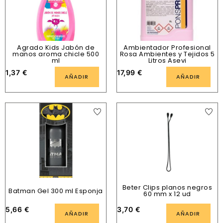
Agrado Kids Jabón de
Ambientador Profesional
manos aroma chicle 500
Rosa Ambientes y Tejidos 5
ml
Litros Asevi
1,37
€
17,99
€
AÑADIR
AÑADIR
Beter Clips planos negros
Batman Gel 300 ml Esponja
60 mm x 12 ud
5,66
€
3,70
€
AÑADIR
AÑADIR