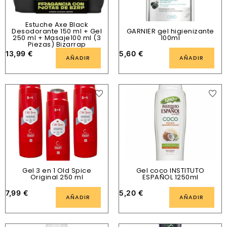
Estuche Axe Black
Desodorante 150 ml + Gel
GARNIER gel higienizante
250 ml + Masaje100 ml (3
100ml
Piezas) Bizarrap
13,99
€
5,60
€
AÑADIR
AÑADIR
Gel 3 en 1 Old Spice
Gel coco INSTITUTO
Original 250 ml
ESPAÑOL 1250ml
7,99
€
5,20
€
AÑADIR
AÑADIR