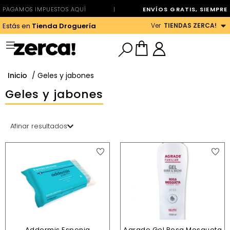
PAGAMOS IMPUESTOS AQUÍ
|
ENVÍOS GRATIS, SIEMPRE
Ver
TIENDAS ZERCA!
Estás en
Tienda Droguería
Inicio
/ Geles y jabones
Geles y jabones
Afinar resultados
Addermis Esponja
Agrado Gel Rosa Mosqueta