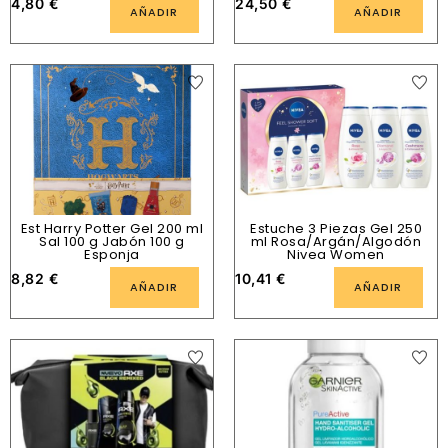
4,80
€
24,50
€
AÑADIR
AÑADIR
Est Harry Potter Gel 200 ml
Estuche 3 Piezas Gel 250
Sal 100 g Jabón 100 g
ml Rosa/Argán/Algodón
Esponja
Nivea Women
8,82
€
10,41
€
AÑADIR
AÑADIR