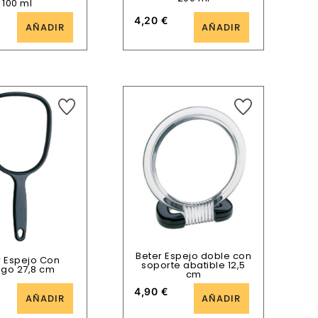
100 ml
4,20
€
AÑADIR
AÑADIR
Beter Espejo doble con
r Espejo Con
soporte abatible 12,5
go 27,8 cm
cm
4,90
€
AÑADIR
AÑADIR