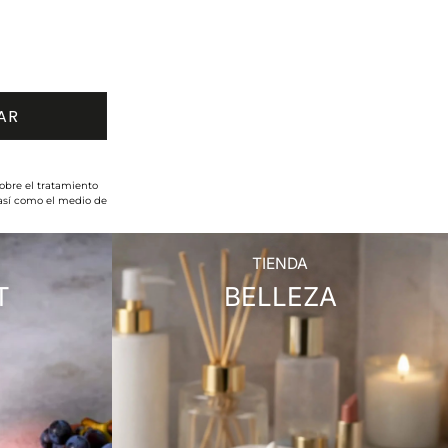
obre el tratamiento
 así como el medio de
TIENDA
T
BELLEZA