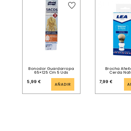
Bonodor Guardarropa
Brocha Afeit
65×125 Cm 5 Uds
Cerda Nat
5,99
€
7,99
€
AÑADIR
A