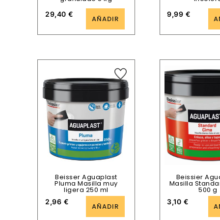
29,40
€
9,99
€
AÑADIR
A
Beisser Aguaplast
Beissier Agu
Pluma Masilla muy
Masilla Stand
ligera 250 ml
500 g
2,96
€
3,10
€
AÑADIR
A