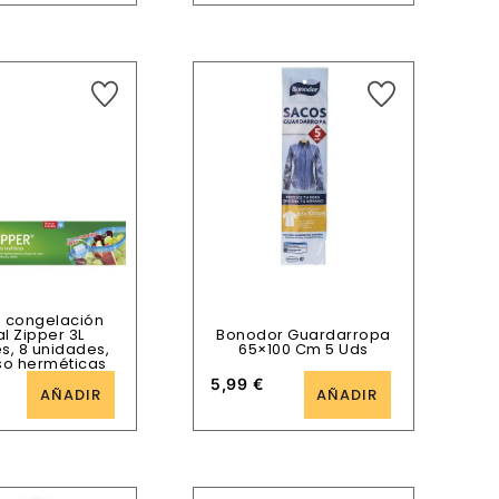
s congelación
al Zipper 3L
Bonodor Guardarropa
s, 8 unidades,
65×100 Cm 5 Uds
so herméticas
5,99
€
AÑADIR
AÑADIR