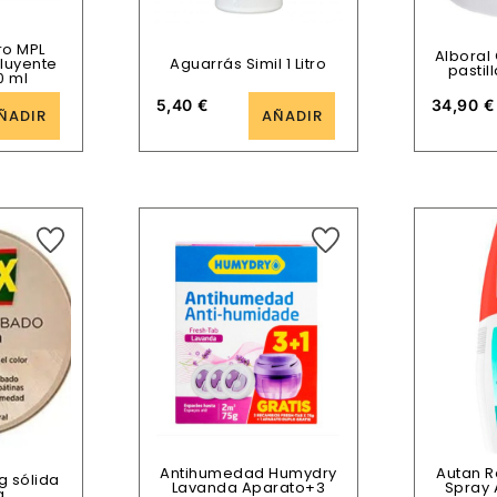
ro MPL
Alboral 
iluyente
Aguarrás Simil 1 Litro
pastil
0 ml
5,40
€
34,90
€
ÑADIR
AÑADIR
Antihumedad Humydry
Autan R
g sólida
Lavanda Aparato+3
Spray 
a