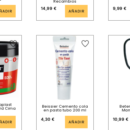
Recambios
14,99
€
9,99
€
ÑADIR
AÑADIR
aplast
Beissier Cemento cola
Bete
ard Cima
en pasta tubo 200 ml
Man
4,30
€
10,99
€
ÑADIR
AÑADIR