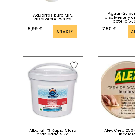
Aguarrás pu
Aguarrás puro MPL
disolvente y d
disolvente 250 ml
botella 50
5,99
€
7,50
€
AÑADIR
A
Alboral PS Rapid Cloro
Alex Cera 250 
granulado 5 kg
incolor