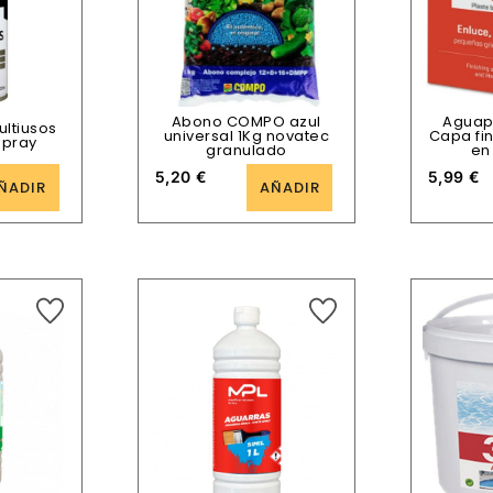
Abono COMPO azul
Aguap
ultiusos
universal 1Kg novatec
Capa fi
Spray
granulado
en
5,20
€
5,99
€
ÑADIR
AÑADIR