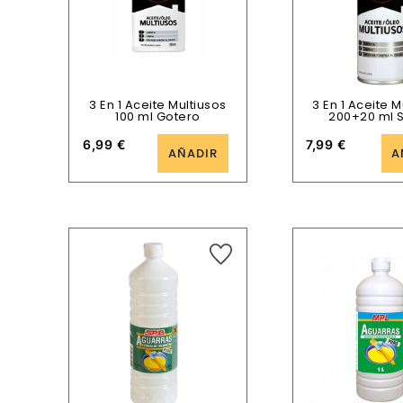
3 En 1 Aceite Multiusos
3 En 1 Aceite M
100 ml Gotero
200+20 ml 
6,99
€
7,99
€
AÑADIR
A