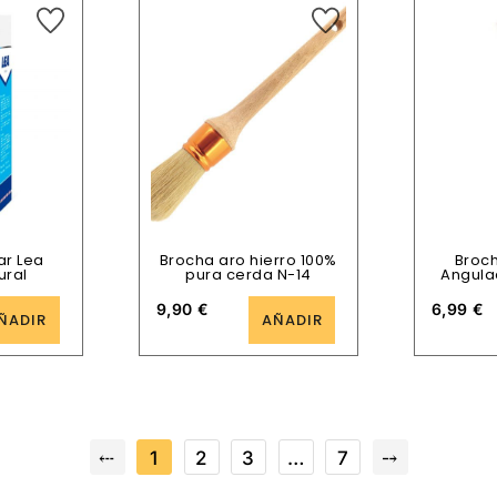
ar Lea
Brocha aro hierro 100%
Broc
ural
pura cerda N-14
Angula
9,90
€
6,99
€
ÑADIR
AÑADIR
⤎
1
2
3
…
7
⤍