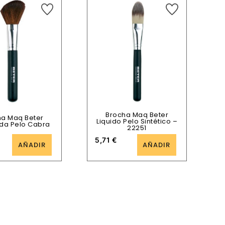
Brocha Maq Beter
ha Maq Beter
Liquido Pelo Sintético –
da Pelo Cabra
22251
5,71
€
AÑADIR
AÑADIR