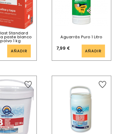
last Standard
na paste blanco
Aguarrás Puro 1 Litro
 polvo 1 kg
7,99
€
AÑADIR
AÑADIR