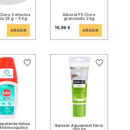
Cloro 3 efectos
Alboral PS Cloro
las 25 g – 5 kg
granulado 2 kg
16,99
€
AÑADIR
AÑADIR
epelente Niños
Beisser Aguaplast Fibra
Antimosquitos
200 ml