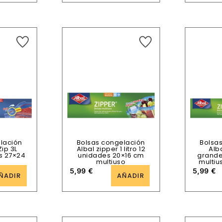
lación
Bolsas congelación
Bolsa
Zip 3L
Albal zipper 1 litro 12
Alb
s 27×24
unidades 20×16 cm
grande
multiuso
multiu
5,99
€
5,99
€
ÑADIR
AÑADIR