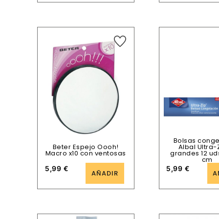
Bolsas conge
Beter Espejo Oooh!
Albal Ultra-
Macro x10 con ventosas
grandes 12 ud
cm
5,99
€
5,99
€
AÑADIR
A