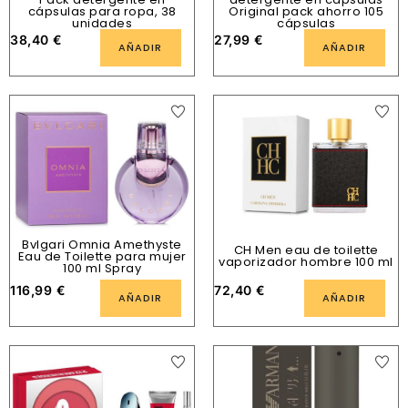
cápsulas para ropa, 38
Original pack ahorro 105
unidades
cápsulas
38,40
€
27,99
€
AÑADIR
AÑADIR
Bvlgari Omnia Amethyste
CH Men eau de toilette
Eau de Toilette para mujer
vaporizador hombre 100 ml
100 ml Spray
116,99
€
72,40
€
AÑADIR
AÑADIR