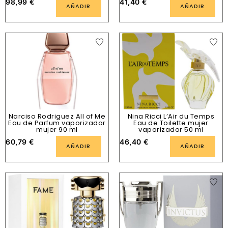
98,99
€
41,40
€
AÑADIR
AÑADIR
Narciso Rodriguez All of Me
Nina Ricci L’Air du Temps
Eau de Parfum vaporizador
Eau de Toilette mujer
mujer 90 ml
vaporizador 50 ml
60,79
€
46,40
€
AÑADIR
AÑADIR