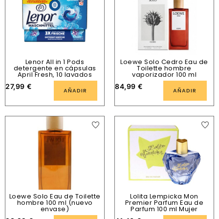
Lenor All in 1 Pods
Loewe Solo Cedro Eau de
detergente en cápsulas
Toilette hombre
April Fresh, 10 lavados
vaporizador 100 ml
27,99
€
84,99
€
AÑADIR
AÑADIR
Loewe Solo Eau de Toilette
Lolita Lempicka Mon
hombre 100 ml (nuevo
Premier Parfum Eau de
envase)
Parfum 100 ml Mujer