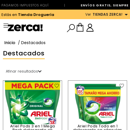
PAGAMOS IMPUESTOS AQUÍ
|
ENVÍOS GRATIS, SIEMPRE
Ver
TIENDAS ZERCA!
Estás en
Tienda Droguería
Inicio
/ Destacados
Destacados
Afinar resultados
Ariel Pods 3 en 1 Mega
Ariel Pods Todo en 1
Pack detergente en
detergente en cápsulas