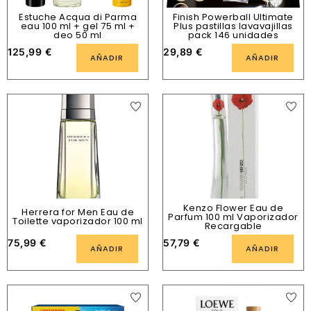
Estuche Acqua di Parma
Finish Powerball Ultimate
eau 100 ml + gel 75 ml +
Plus pastillas lavavajillas
deo 50 ml
pack 146 unidades
125,99
€
29,89
€
AÑADIR
AÑADIR
Kenzo Flower Eau de
Herrera for Men Eau de
Parfum 100 ml Vaporizador
Toilette vaporizador 100 ml
Recargable
75,99
€
57,79
€
AÑADIR
AÑADIR