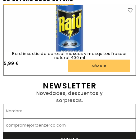
Raid insecticida aerosol moscas y mosquitos frescor
natural 400 ml
5,99
€
1
AÑADIR
NEWSLETTER
Novedades, descuentos y
sorpresas.