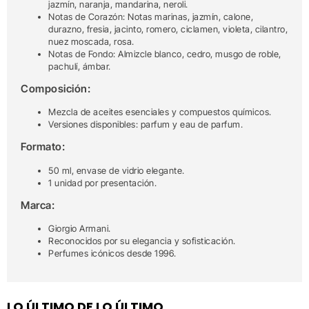
jazmín, naranja, mandarina, neroli.
Notas de Corazón: Notas marinas, jazmín, calone,
durazno, fresia, jacinto, romero, ciclamen, violeta, cilantro,
nuez moscada, rosa.
Notas de Fondo: Almizcle blanco, cedro, musgo de roble,
pachulí, ámbar.
Composición:
Mezcla de aceites esenciales y compuestos químicos.
Versiones disponibles: parfum y eau de parfum.
Formato:
50 ml, envase de vidrio elegante.
1 unidad por presentación.
Marca:
Giorgio Armani.
Reconocidos por su elegancia y sofisticación.
Perfumes icónicos desde 1996.
LO ÚLTIMO DE LO ÚLTIMO