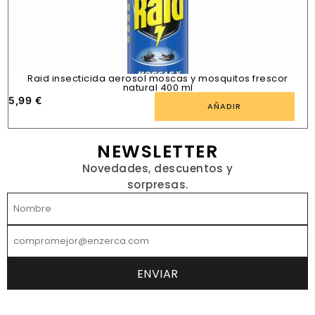
Raid insecticida aerosol moscas y mosquitos frescor
natural 400 ml
5,99
€
1
AÑADIR
NEWSLETTER
Novedades, descuentos y
sorpresas.