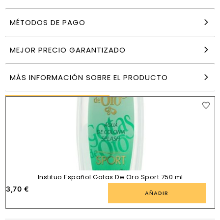
MÉTODOS DE PAGO
Briseis Revuelo agua de colonia mujer 1000 ml
botella cristal spray
11,99
€
MEJOR PRECIO GARANTIZADO
AÑADIR
MÁS INFORMACIÓN SOBRE EL PRODUCTO
PRODUCTOS SIMILARES
Instituo Español Gotas De Oro Sport 750 ml
3,70
€
7
AÑADIR