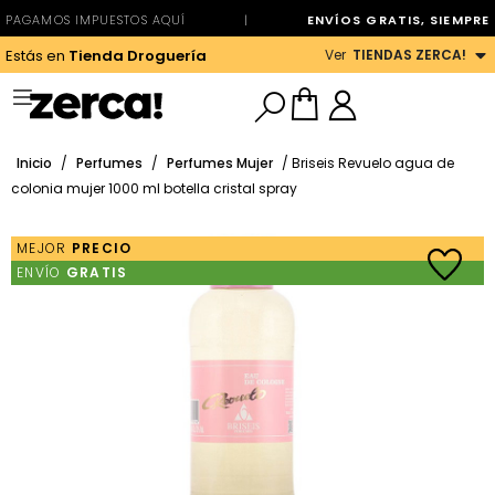
PAGAMOS IMPUESTOS AQUÍ
|
ENVÍOS GRATIS, SIEMPRE
Ver
TIENDAS ZERCA!
Estás en
Tienda Droguería
Inicio
/
Perfumes
/
Perfumes Mujer
/ Briseis Revuelo agua de
colonia mujer 1000 ml botella cristal spray
MEJOR
PRECIO
ENVÍO
GRATIS