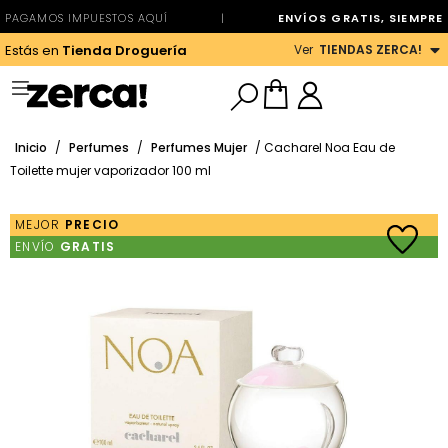
PAGAMOS IMPUESTOS AQUÍ
|
ENVÍOS GRATIS, SIEMPRE
Ver
TIENDAS ZERCA!
Estás en
Tienda Droguería
Inicio
/
Perfumes
/
Perfumes Mujer
/ Cacharel Noa Eau de
Toilette mujer vaporizador 100 ml
MEJOR
PRECIO
ENVÍO
GRATIS