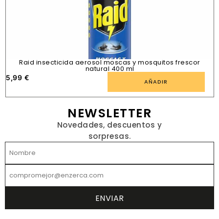
Raid insecticida aerosol moscas y mosquitos frescor
natural 400 ml
5,99
€
1
AÑADIR
NEWSLETTER
Novedades, descuentos y
sorpresas.