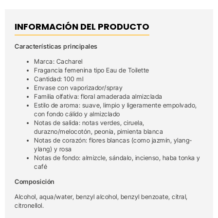
INFORMACIÓN DEL PRODUCTO
Características principales
Marca: Cacharel
Fragancia femenina tipo Eau de Toilette
Cantidad: 100 ml
Envase con vaporizador/spray
Familia olfativa: floral amaderada almizclada
Estilo de aroma: suave, limpio y ligeramente empolvado,
con fondo cálido y almizclado
Notas de salida: notas verdes, ciruela,
durazno/melocotón, peonía, pimienta blanca
Notas de corazón: flores blancas (como jazmín, ylang-
ylang) y rosa
Notas de fondo: almizcle, sándalo, incienso, haba tonka y
café
Composición
Alcohol, aqua/water, benzyl alcohol, benzyl benzoate, citral,
citronellol.