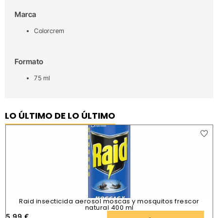
Marca
Colorcrem
Formato
75 ml
LO ÚLTIMO DE LO ÚLTIMO
Raid insecticida aerosol moscas y mosquitos frescor
natural 400 ml
5,99
€
1