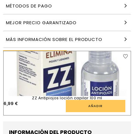
MÉTODOS DE PAGO
Colorcrem Tinte Pelo Decolorante
6,85
€
MEJOR PRECIO GARANTIZADO
AÑADIR
MÁS INFORMACIÓN SOBRE EL PRODUCTO
PRODUCTOS SIMILARES
ZZ Antipiojos loción capilar 100 ml
6,99
€
AÑADIR
INFORMACIÓN DEL PRODUCTO