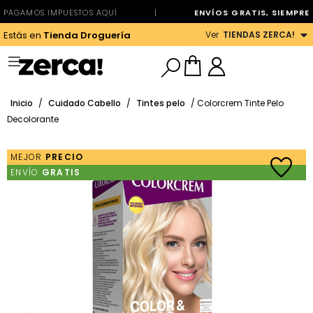
PAGAMOS IMPUESTOS AQUÍ
|
ENVÍOS GRATIS, SIEMPRE
Ver
TIENDAS ZERCA!
Estás en
Tienda Droguería
Inicio
/
Cuidado Cabello
/
Tintes pelo
/ Colorcrem Tinte Pelo
Decolorante
MEJOR
PRECIO
ENVÍO
GRATIS