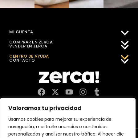
MI CUENTA
COMPRAR EN ZERCA
VENDER EN ZERCA
CENTRO DE AYUDA
CONTACTO
Comercios, productores y distribuidores locales. Pagan
Valoramos tu privacidad
impuestos aquí, y dinamizan economía y empleo en tu
comunidad.
Usamos cookies para mejorar su experiencia de
navegación, mostrarle anuncios o contenidos
Aviso Legal
Política de Privacidad
personalizados y analizar nuestro tráfico. Al hacer clic