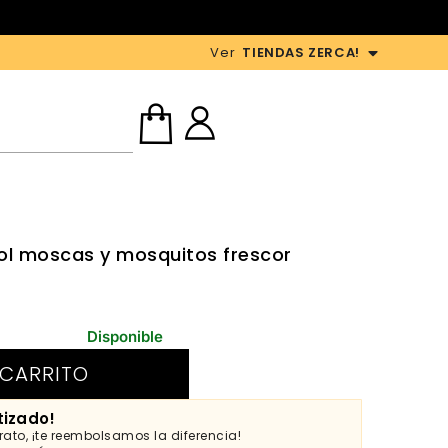
Ver
TIENDAS ZERCA!
sol moscas y mosquitos frescor
Disponible
 CARRITO
tizado!
ato, ¡te reembolsamos la diferencia!