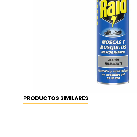
Raid insecticida aerosol moscas y m
⦿ MEJOR PRECIO GARANTIZADO
⦿ ENVÍO GRATIS
PRODUCTOS SIMILARES