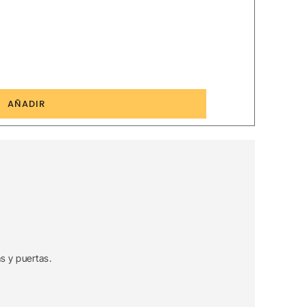
4
AÑADIR
s y puertas.