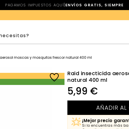
|
PAGAMOS IMPUESTOS AQUÍ
ENVÍOS GRATIS, SIEMPRE
 aerosol moscas y mosquitos frescor natural 400 ml
Raid insecticida aero
natural 400 ml
5,99
€
AÑADIR AL
¡Mejor precio garan
Si lo encuentras más bar