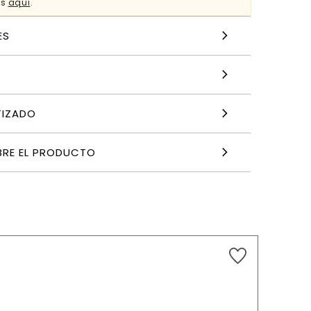
es
aquí
.
ES
TIZADO
BRE EL PRODUCTO
5,99
€
AÑADIR