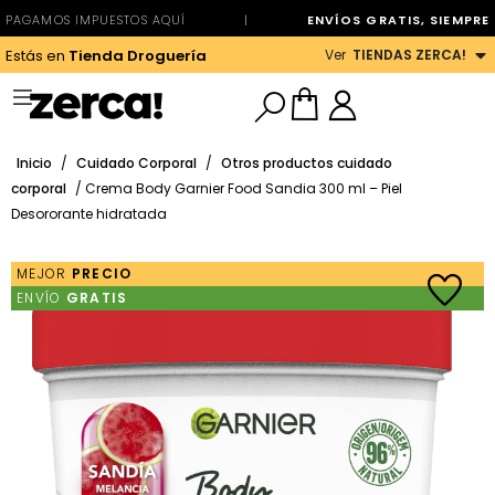
PAGAMOS IMPUESTOS AQUÍ
|
ENVÍOS GRATIS, SIEMPRE
Ver
TIENDAS ZERCA!
Estás en
Tienda Droguería
Inicio
/
Cuidado Corporal
/
Otros productos cuidado
corporal
/ Crema Body Garnier Food Sandia 300 ml – Piel
Desororante hidratada
MEJOR
PRECIO
ENVÍO
GRATIS