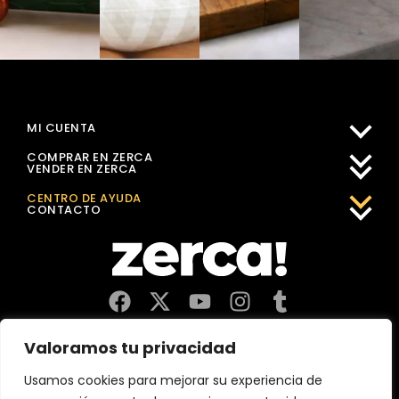
MI CUENTA
COMPRAR EN ZERCA
VENDER EN ZERCA
CENTRO DE AYUDA
CONTACTO
Comercios, productores y distribuidores locales. Pagan
Valoramos tu privacidad
impuestos aquí, y dinamizan economía y empleo en tu
comunidad.
Usamos cookies para mejorar su experiencia de