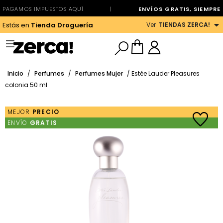
PAGAMOS IMPUESTOS AQUÍ
|
ENVÍOS GRATIS, SIEMPRE
Ver
TIENDAS ZERCA!
Estás en
Tienda Droguería
Inicio
/
Perfumes
/
Perfumes Mujer
/ Estée Lauder Pleasures
colonia 50 ml
MEJOR
PRECIO
ENVÍO
GRATIS