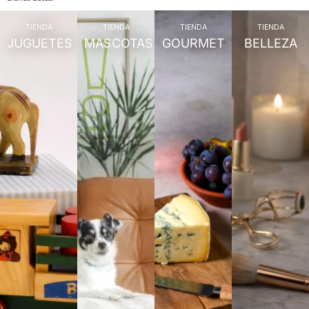
TIENDA
TIENDA
TIENDA
TIENDA
JUGUETES
MASCOTAS
GOURMET
BELLEZA