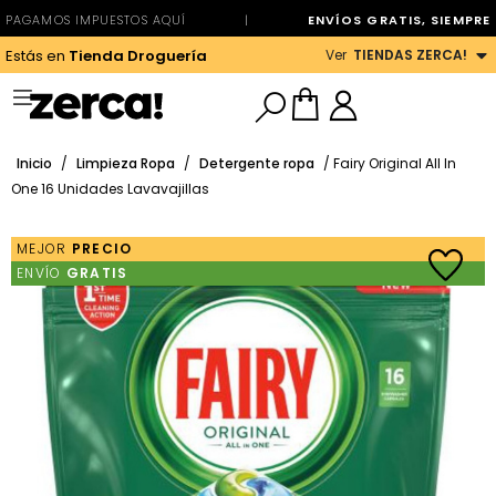
PAGAMOS IMPUESTOS AQUÍ
|
ENVÍOS GRATIS, SIEMPRE
Ver
TIENDAS ZERCA!
Estás en
Tienda Droguería
Inicio
/
Limpieza Ropa
/
Detergente ropa
/ Fairy Original All In
One 16 Unidades Lavavajillas
MEJOR
PRECIO
ENVÍO
GRATIS