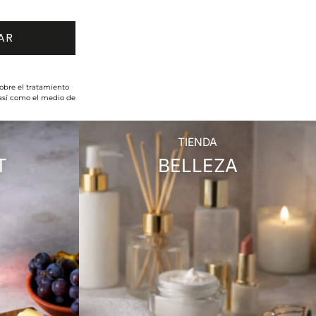
obre el tratamiento
 así como el medio de
TIENDA
T
BELLEZA