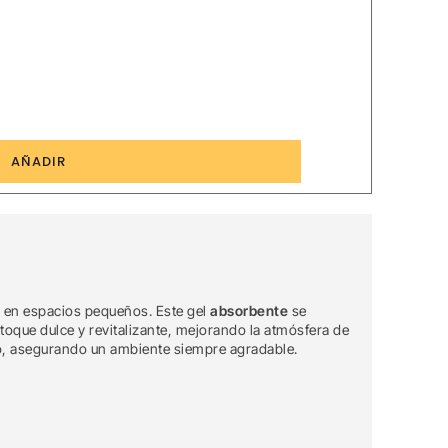
1
AÑADIR
r en espacios pequeños. Este gel
absorbente
se
toque dulce y revitalizante, mejorando la atmósfera de
rio, asegurando un ambiente siempre agradable.