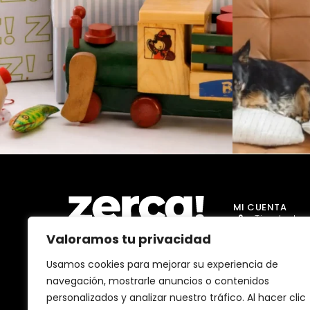
MI CUENTA
Tienda Jug
Valoramos tu privacidad
Tienda Go
Tienda Dro
Usamos cookies para mejorar su experiencia de
Comercios, productores y
navegación, mostrarle anuncios o contenidos
distribuidores locales. Pagan
Tienda Ma
impuestos aquí, y dinamizan
personalizados y analizar nuestro tráfico. Al hacer clic
economía y empleo en tu
Tienda Bell
comunidad.