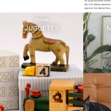
Al suscribirme confi
de mis datos persona
ejercer los derechos
TIENDA
JUGUETES