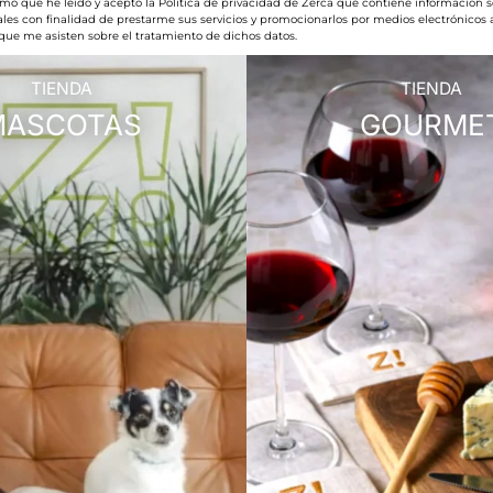
rmo que he leído y acepto la Política de privacidad de Zerca que contiene información s
les con finalidad de prestarme sus servicios y promocionarlos por medios electrónicos
 que me asisten sobre el tratamiento de dichos datos.
TIENDA
TIENDA
MASCOTAS
GOURME