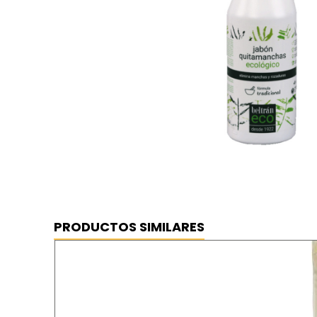
Jabón quitamanchas ECO 750 ml B
⦿ MEJOR PRECIO GARANTIZADO
⦿ ENVÍO GRATIS
PRODUCTOS SIMILARES