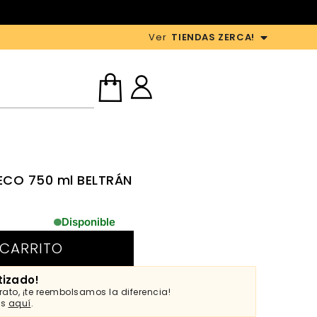
Ver
TIENDAS ZERCA!
ECO 750 ml BELTRÁN
Disponible
 CARRITO
tizado!
ato, ¡te reembolsamos la diferencia!
es
aquí
.