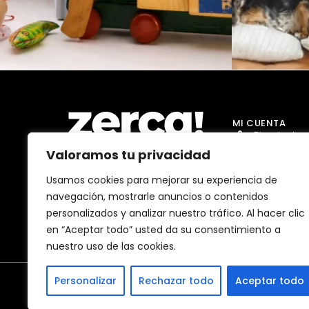
MI CUENTA
Tienda Jug
Valoramos tu privacidad
Tienda Go
Tienda Dro
Usamos cookies para mejorar su experiencia de
Comercios, productores y
navegación, mostrarle anuncios o contenidos
distribuidores locales. Pagan
Tienda Ma
impuestos aquí, y dinamizan
personalizados y analizar nuestro tráfico. Al hacer clic
economía y empleo en tu
Tienda Bell
comunidad.
en “Aceptar todo” usted da su consentimiento a
nuestro uso de las cookies.
Personalizar
Rechazar todo
Aceptar todo