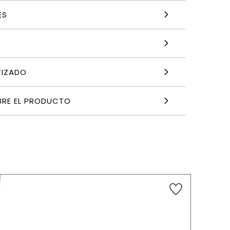
ES
TIZADO
BRE EL PRODUCTO
6,33
€
AÑADIR