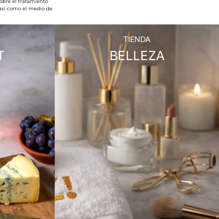
obre el tratamiento
 así como el medio de
TIENDA
T
BELLEZA