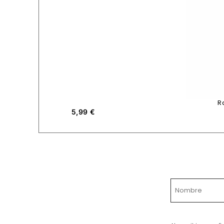
R
5,99
€