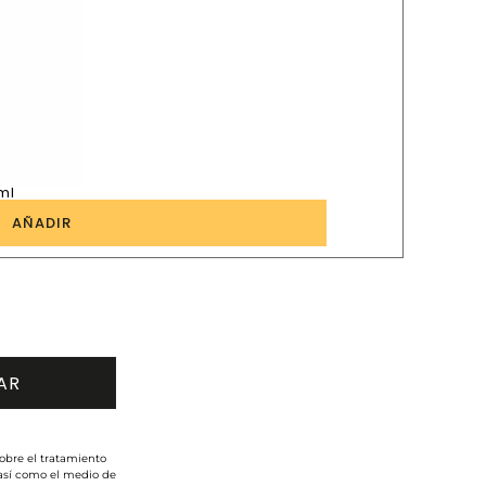
ml
1
AÑADIR
obre el tratamiento
 así como el medio de