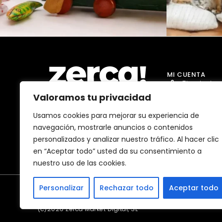
MI CUENTA
Tienda Jug
Valoramos tu privacidad
Tienda Go
Tienda Dro
Usamos cookies para mejorar su experiencia de
Comercios, productores y
navegación, mostrarle anuncios o contenidos
distribuidores locales. Pagan
Tienda Ma
impuestos aquí, y dinamizan
personalizados y analizar nuestro tráfico. Al hacer clic
economía y empleo en tu
Tienda Bell
comunidad.
en “Aceptar todo” usted da su consentimiento a
nuestro uso de las cookies.
Personalizar
Rechazar todo
Aceptar todo
(c)2026 Zerca Market Digital, SL