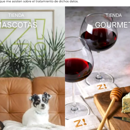
 que me asisten sobre el tratamiento de dichos datos.
TIENDA
TIENDA
MASCOTAS
GOURME