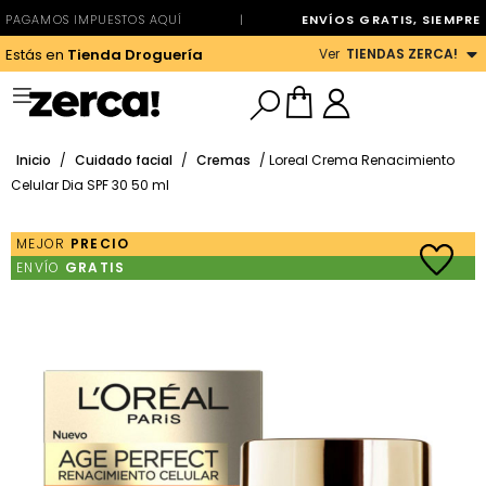
PAGAMOS IMPUESTOS AQUÍ
|
ENVÍOS GRATIS, SIEMPRE
Ver
TIENDAS ZERCA!
Estás en
Tienda Droguería
Inicio
/
Cuidado facial
/
Cremas
/ Loreal Crema Renacimiento
Celular Dia SPF 30 50 ml
MEJOR
PRECIO
ENVÍO
GRATIS