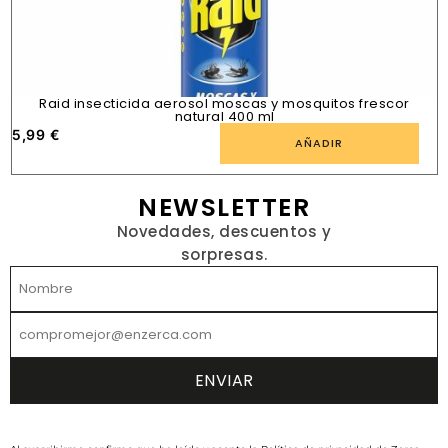
Raid insecticida aerosol moscas y mosquitos frescor
natural 400 ml
5,99
€
1
AÑADIR
NEWSLETTER
Novedades, descuentos y
sorpresas.