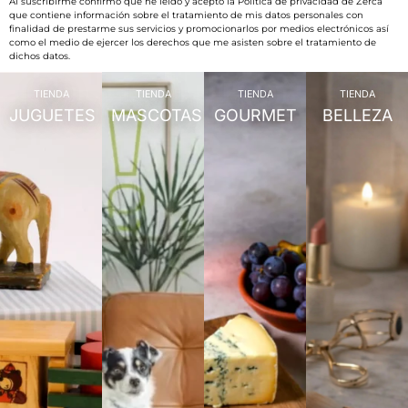
Al suscribirme confirmo que he leído y acepto la Política de privacidad de Zerca
que contiene información sobre el tratamiento de mis datos personales con
finalidad de prestarme sus servicios y promocionarlos por medios electrónicos así
como el medio de ejercer los derechos que me asisten sobre el tratamiento de
dichos datos.
TIENDA
TIENDA
TIENDA
TIENDA
JUGUETES
MASCOTAS
GOURMET
BELLEZA