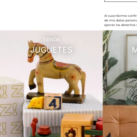
Al suscribirme confi
de mis datos persona
ejercer los derechos
TIENDA
JUGUETES