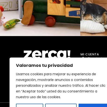
MI CUENTA
Tienda Jug
Valoramos tu privacidad
Tienda Go
Tienda Dro
Usamos cookies para mejorar su experiencia de
Comercios, productores y
navegación, mostrarle anuncios o contenidos
distribuidores locales. Pagan
Tienda Ma
impuestos aquí, y dinamizan
personalizados y analizar nuestro tráfico. Al hacer clic
economía y empleo en tu
Tienda Bell
comunidad.
en “Aceptar todo” usted da su consentimiento a
nuestro uso de las cookies.