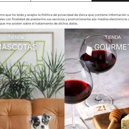
rmo que he leído y acepto la Política de privacidad de Zerca que contiene información s
les con finalidad de prestarme sus servicios y promocionarlos por medios electrónicos
 que me asisten sobre el tratamiento de dichos datos.
TIENDA
TIENDA
MASCOTAS
GOURME