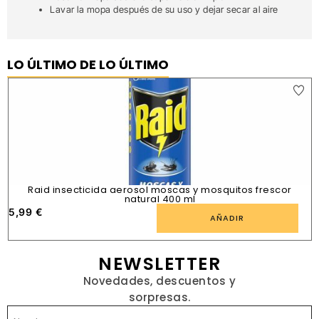
Lavar la mopa después de su uso y dejar secar al aire
LO ÚLTIMO DE LO ÚLTIMO
Raid insecticida aerosol moscas y mosquitos frescor
natural 400 ml
5,99
€
1
AÑADIR
NEWSLETTER
Novedades, descuentos y
sorpresas.