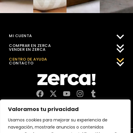
MI CUENTA
COMPRAR EN ZERCA
VENDER EN ZERCA
CENTRO DE AYUDA
CONTACTO
Comercios, productores y distribuidores locales. Pagan
Valoramos tu privacidad
impuestos aquí, y dinamizan economía y empleo en tu
comunidad.
Usamos cookies para mejorar su experiencia de
navegación, mostrarle anuncios o contenidos