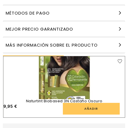
MÉTODOS DE PAGO
Aceite Capilar Extraordinario Coco 100 ml Elvive
9,99
€
MEJOR PRECIO GARANTIZADO
AÑADIR
MÁS INFORMACIÓN SOBRE EL PRODUCTO
PRODUCTOS SIMILARES
Naturtint Biobased 3N Castaño Oscuro
9,95
€
AÑADIR