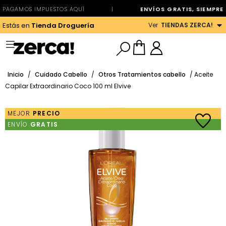
PAGAMOS IMPUESTOS AQUÍ
|
ENVÍOS GRATIS, SIEMPRE
Ver
TIENDAS ZERCA!
Estás en
Tienda Droguería
Inicio
/
Cuidado Cabello
/
Otros Tratamientos cabello
/ Aceite
Capilar Extraordinario Coco 100 ml Elvive
MEJOR
PRECIO
ENVÍO
GRATIS