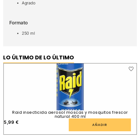
Agrado
Formato
250 ml
LO ÚLTIMO DE LO ÚLTIMO
Raid insecticida aerosol moscas y mosquitos frescor
natural 400 ml
5,99
€
1
AÑADIR