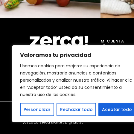
MI CUENTA
Tienda Jug
Valoramos tu privacidad
Tienda Go
Tienda Dro
Usamos cookies para mejorar su experiencia de
Comercios, productores y
navegación, mostrarle anuncios o contenidos
distribuidores locales. Pagan
Tienda Ma
impuestos aquí, y dinamizan
personalizados y analizar nuestro tráfico. Al hacer clic
economía y empleo en tu
Tienda Bell
comunidad.
en “Aceptar todo” usted da su consentimiento a
nuestro uso de las cookies.
Personalizar
Rechazar todo
Aceptar todo
(c)2026 Zerca Market Digital, SL