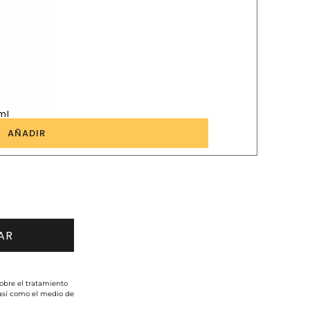
ml
1
AÑADIR
obre el tratamiento
 así como el medio de