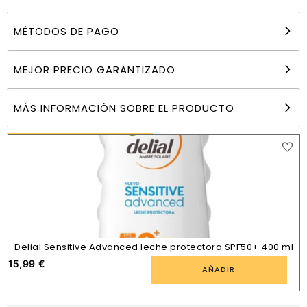
MÉTODOS DE PAGO
Babaria Crema Solar 75 ml Facial Antimanchas
Rosa Mosqueta Spf 50+
7,99
€
MEJOR PRECIO GARANTIZADO
AÑADIR
MÁS INFORMACIÓN SOBRE EL PRODUCTO
PRODUCTOS SIMILARES
Delial Sensitive Advanced leche protectora SPF50+ 400 ml
15,99
€
AÑADIR