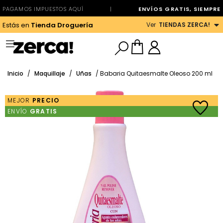
PAGAMOS IMPUESTOS AQUÍ
|
ENVÍOS GRATIS, SIEMPRE
Ver
TIENDAS ZERCA!
Estás en
Tienda Droguería
Inicio
/
Maquillaje
/
Uñas
/ Babaria Quitaesmalte Oleoso 200 ml
MEJOR
PRECIO
ENVÍO
GRATIS