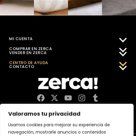
MI CUENTA
COMPRAR EN ZERCA
VENDER EN ZERCA
CENTRO DE AYUDA
CONTACTO
Comercios, productores y distribuidores locales. Pagan
Valoramos tu privacidad
impuestos aquí, y dinamizan economía y empleo en tu
comunidad.
Usamos cookies para mejorar su experiencia de
navegación, mostrarle anuncios o contenidos