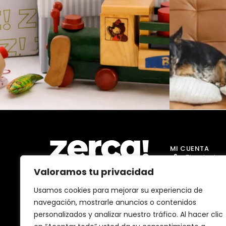
MI CUENTA
Tienda Jug
Valoramos tu privacidad
Tienda Go
Tienda Dro
Usamos cookies para mejorar su experiencia de
Comercios, productores y
navegación, mostrarle anuncios o contenidos
distribuidores locales. Pagan
Tienda Ma
impuestos aquí, y dinamizan
personalizados y analizar nuestro tráfico. Al hacer clic
economía y empleo en tu
Tienda Bell
comunidad.