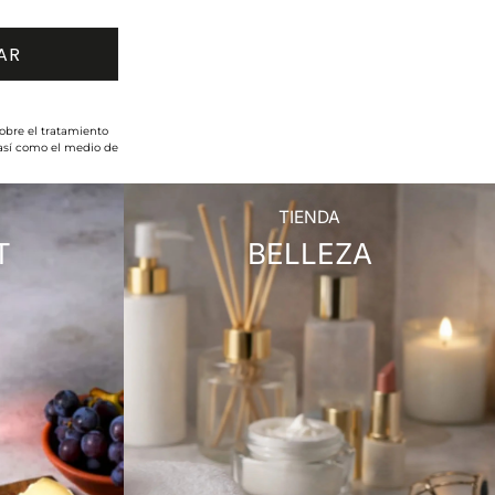
obre el tratamiento
 así como el medio de
TIENDA
T
BELLEZA