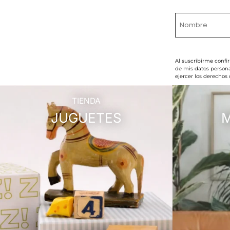
Al suscribirme confi
de mis datos persona
ejercer los derechos
TIENDA
JUGUETES