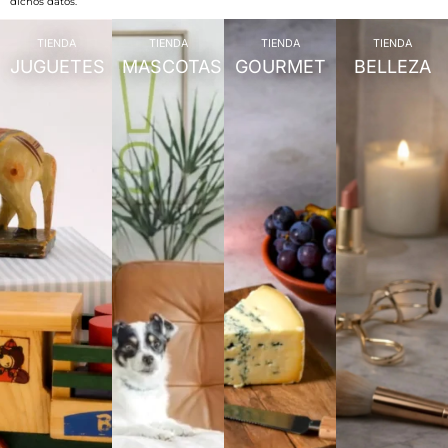
dichos datos.
TIENDA
TIENDA
TIENDA
TIENDA
JUGUETES
MASCOTAS
GOURMET
BELLEZA