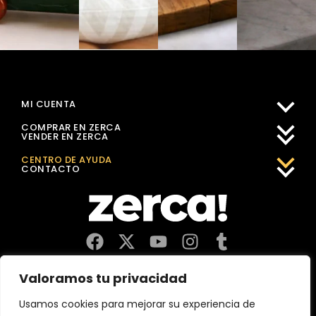
MI CUENTA
COMPRAR EN ZERCA
VENDER EN ZERCA
CENTRO DE AYUDA
CONTACTO
Comercios, productores y distribuidores locales. Pagan
Valoramos tu privacidad
impuestos aquí, y dinamizan economía y empleo en tu
comunidad.
Usamos cookies para mejorar su experiencia de