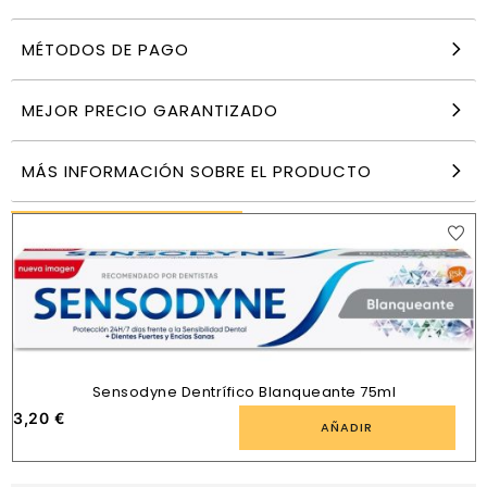
MÉTODOS DE PAGO
Cepillo de dientes manual suave Jordan Classic
pack 2 unidades
5,50
€
MEJOR PRECIO GARANTIZADO
AÑADIR
MÁS INFORMACIÓN SOBRE EL PRODUCTO
PRODUCTOS SIMILARES
Sensodyne Dentrífico Blanqueante 75ml
3,20
€
AÑADIR