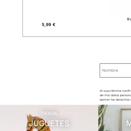
R
5,99
€
Al suscribirme confi
de mis datos persona
ejercer los derechos
TIENDA
JUGUETES