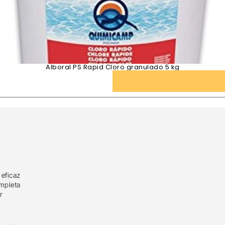
Alboral PS Rapid Cloro granulado 5 kg
 eficaz
mpleta
r