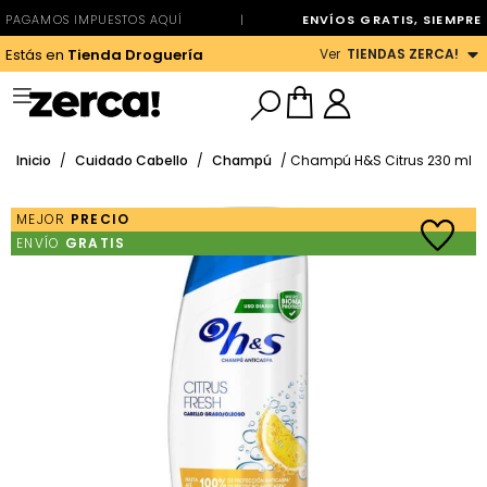
PAGAMOS IMPUESTOS AQUÍ
|
ENVÍOS GRATIS, SIEMPRE
Ver
TIENDAS ZERCA!
Estás en
Tienda Droguería
Inicio
/
Cuidado Cabello
/
Champú
/ Champú H&S Citrus 230 ml
MEJOR
PRECIO
ENVÍO
GRATIS