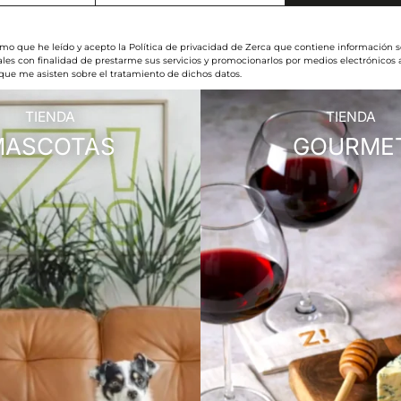
rmo que he leído y acepto la Política de privacidad de Zerca que contiene información s
les con finalidad de prestarme sus servicios y promocionarlos por medios electrónicos
 que me asisten sobre el tratamiento de dichos datos.
TIENDA
TIENDA
MASCOTAS
GOURME