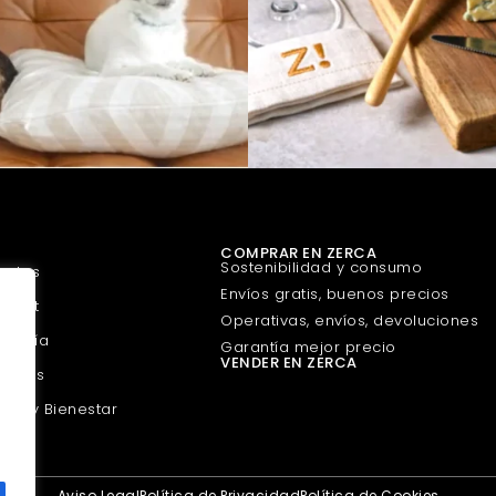
COMPRAR EN ZERCA
Sostenibilidad y consumo
uetes
Envíos gratis, buenos precios
urmet
Operativas, envíos, devoluciones
guería
Garantía mejor precio
VENDER EN ZERCA
scotas
eza y Bienestar
Aviso Legal
Política de Privacidad
Política de Cookies