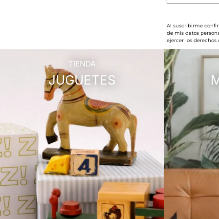
Al suscribirme confi
de mis datos persona
ejercer los derechos
TIENDA
JUGUETES