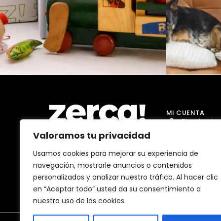
MI CUENTA
Tienda Jug
Valoramos tu privacidad
Tienda Go
Tienda Dro
Usamos cookies para mejorar su experiencia de
Comercios, productores y
navegación, mostrarle anuncios o contenidos
distribuidores locales. Pagan
Tienda Ma
impuestos aquí, y dinamizan
personalizados y analizar nuestro tráfico. Al hacer clic
economía y empleo en tu
Tienda Bell
comunidad.
en “Aceptar todo” usted da su consentimiento a
nuestro uso de las cookies.