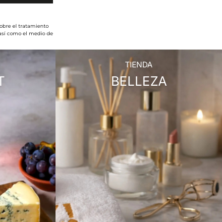
obre el tratamiento
 así como el medio de
TIENDA
T
BELLEZA